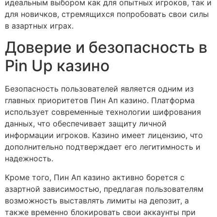
идеальным выбором как для опытных игроков, так и
для новичков, стремящихся попробовать свои силы
в азартных играх.
Доверие и безопасность в
Pin Up казино
Безопасность пользователей является одним из
главных приоритетов Пин Ап казино. Платформа
использует современные технологии шифрования
данных, что обеспечивает защиту личной
информации игроков. Казино имеет лицензию, что
дополнительно подтверждает его легитимность и
надежность.
Кроме того, Пин Ап казино активно борется с
азартной зависимостью, предлагая пользователям
возможность выставлять лимиты на депозит, а
также временно блокировать свои аккаунты при