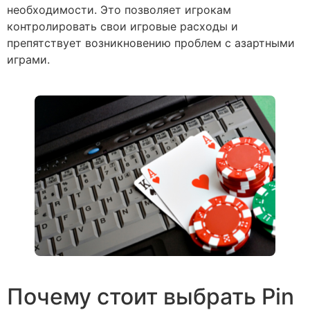
необходимости. Это позволяет игрокам
контролировать свои игровые расходы и
препятствует возникновению проблем с азартными
играми.
Почему стоит выбрать Pin