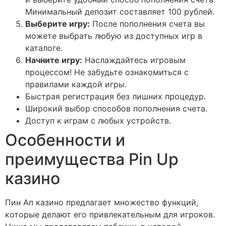
Минимальный депозит составляет 100 рублей.
Выберите игру:
После пополнения счета вы
можете выбрать любую из доступных игр в
каталоге.
Начните игру:
Наслаждайтесь игровым
процессом! Не забудьте ознакомиться с
правилами каждой игры.
Быстрая регистрация без лишних процедур.
Широкий выбор способов пополнения счета.
Доступ к играм с любых устройств.
Особенности и
преимущества Pin Up
казино
Пин Ап казино предлагает множество функций,
которые делают его привлекательным для игроков.