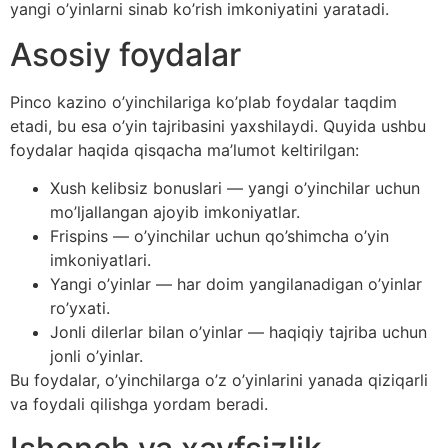
yangi o’yinlarni sinab ko’rish imkoniyatini yaratadi.
Asosiy foydalar
Pinco kazino o’yinchilariga ko’plab foydalar taqdim
etadi, bu esa o’yin tajribasini yaxshilaydi. Quyida ushbu
foydalar haqida qisqacha ma’lumot keltirilgan:
Xush kelibsiz bonuslari — yangi o’yinchilar uchun
mo’ljallangan ajoyib imkoniyatlar.
Frispins — o’yinchilar uchun qo’shimcha o’yin
imkoniyatlari.
Yangi o’yinlar — har doim yangilanadigan o’yinlar
ro’yxati.
Jonli dilerlar bilan o’yinlar — haqiqiy tajriba uchun
jonli o’yinlar.
Bu foydalar, o’yinchilarga o’z o’yinlarini yanada qiziqarli
va foydali qilishga yordam beradi.