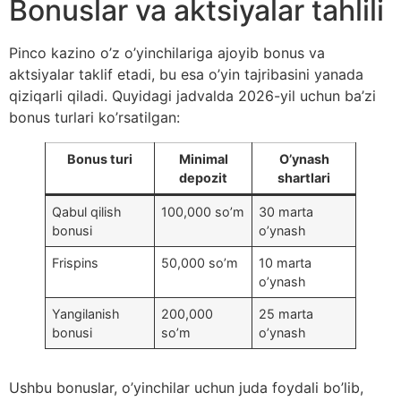
Bonuslar va aktsiyalar tahlili
Pinco kazino o’z o’yinchilariga ajoyib bonus va
aktsiyalar taklif etadi, bu esa o’yin tajribasini yanada
qiziqarli qiladi. Quyidagi jadvalda 2026-yil uchun ba’zi
bonus turlari ko’rsatilgan:
Bonus turi
Minimal
O’ynash
depozit
shartlari
Qabul qilish
100,000 so’m
30 marta
bonusi
o’ynash
Frispins
50,000 so’m
10 marta
o’ynash
Yangilanish
200,000
25 marta
bonusi
so’m
o’ynash
Ushbu bonuslar, o’yinchilar uchun juda foydali bo’lib,