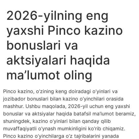
2026-yilning eng
yaxshi Pinco kazino
bonuslari va
aktsiyalari haqida
ma’lumot oling
Pinco kazino, o’zining keng doiradagi o’yinlari va
jozibador bonuslari bilan kazino o’yinchilari orasida
mashhur. Ushbu maqolada, 2026-yil uchun eng yaxshi
bonuslar va aktsiyalar haqida batafsil ma’lumot beramiz,
shuningdek, kazino o’yinlari bilan qanday qilib
muvaffaqiyatli o’ynash mumkinligini ko’rib chiqamiz.
Pinco kazino o’yinchilarga o’z tajribalarini yanada