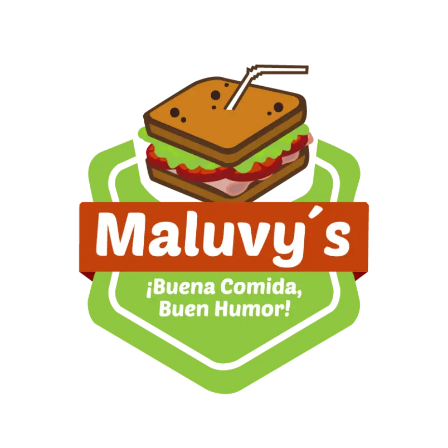
Ir
al
contenido