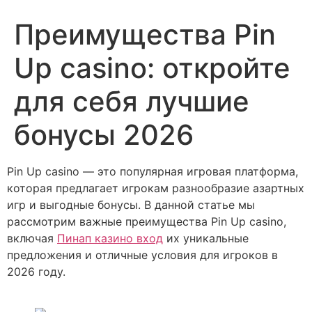
Преимущества Pin
Up casino: откройте
для себя лучшие
бонусы 2026
Pin Up casino — это популярная игровая платформа,
которая предлагает игрокам разнообразие азартных
игр и выгодные бонусы. В данной статье мы
рассмотрим важные преимущества Pin Up casino,
включая
Пинап казино вход
их уникальные
предложения и отличные условия для игроков в
2026 году.