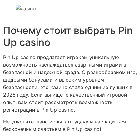
Почему стоит выбрать Pin
Up casino
Pin Up casino предлагает игрокам уникальную
возможность наслаждаться азартными играми в
безопасной и надежной среде. С разнообразием игр,
щедрыми бонусами и высоким уровнем
безопасности, это казино стало одним из лучших в
2026 году. Если вы ищете качественный игровой
опыт, вам стоит рассмотреть возможность
регистрации в Pin Up casino.
Не упустите шанс испытать удачу и насладиться
бесконечным счастьем в Pin Up casino!