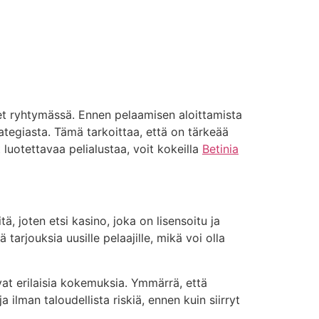
let ryhtymässä. Ennen pelaamisen aloittamista
ategiasta. Tämä tarkoittaa, että on tärkeää
 luotettavaa pelialustaa, voit kokeilla
Betinia
ä, joten etsi kasino, joka on lisensoitu ja
tarjouksia uusille pelaajille, mikä voi olla
avat erilaisia kokemuksia. Ymmärrä, että
 ilman taloudellista riskiä, ennen kuin siirryt