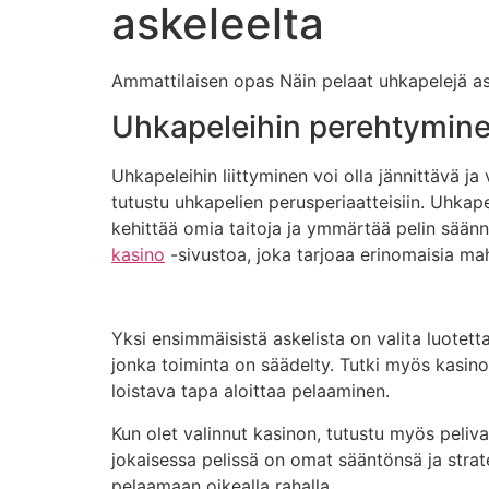
askeleelta
Ammattilaisen opas Näin pelaat uhkapelejä as
Uhkapeleihin perehtymin
Uhkapeleihin liittyminen voi olla jännittävä 
tutustu uhkapelien perusperiaatteisiin. Uhkap
kehittää omia taitoja ja ymmärtää pelin säännöt
kasino
-sivustoa, joka tarjoaa erinomaisia ma
Yksi ensimmäisistä askelista on valita luotetta
jonka toiminta on säädelty. Tutki myös kasinon t
loistava tapa aloittaa pelaaminen.
Kun olet valinnut kasinon, tutustu myös peliva
jokaisessa pelissä on omat sääntönsä ja strateg
pelaamaan oikealla rahalla.