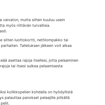
a vaivaton, mutta siihen kuuluu usein
ta myös riittävän turvallisia.
asti.
e sitten luottokortti, nettilompakko tai
e parhaiten. Talletuksen jälkeen voit alkaa
eää asettaa rajoja itsellesi, jotta pelaaminen
rajoja tai itsesi sulkea pelaamisesta
ksi kolikkopelien kohdalla on hyödyllistä
ys palauttaa panokset pelaajille pitkällä
pelit.