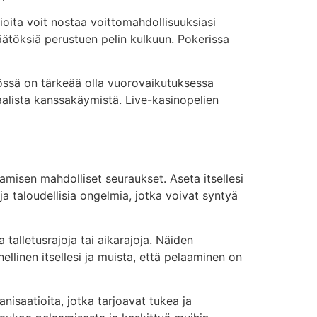
ioita voit nostaa voittomahdollisuuksiasi
äätöksiä perustuen pelin kulkuun. Pokerissa
tössä on tärkeää olla vuorovaikutuksessa
aalista kanssakäymistä. Live-kasinopelien
amisen mahdolliset seuraukset. Aseta itsellesi
ja taloudellisia ongelmia, jotka voivat syntyä
 talletusrajoja tai aikarajoja. Näiden
hellinen itsellesi ja muista, että pelaaminen on
isaatioita, jotka tarjoavat tukea ja