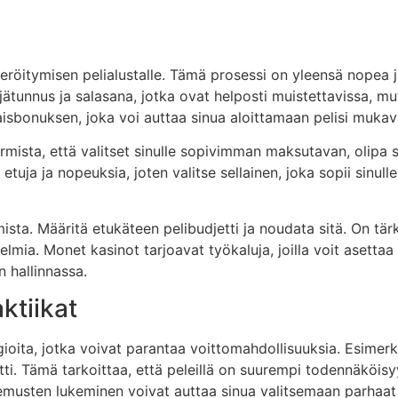
teröitymisen pelialustalle. Tämä prosessi on yleensä nopea j
ätunnus ja salasana, jotka ovat helposti muistettavissa, mut
aisbonuksen, joka voi auttaa sinua aloittamaan pelisi mukav
Varmista, että valitset sinulle sopivimman maksutavan, olipa s
 etuja ja nopeuksia, joten valitse sellainen, joka sopii sinull
sta. Määritä etukäteen pelibudjetti ja noudata sitä. On tärk
lmia. Monet kasinot tarjoavat työkaluja, joilla voit asettaa 
 hallinnassa.
ktiikat
oita, jotka voivat parantaa voittomahdollisuuksia. Esimerki
tti. Tämä tarkoittaa, että peleillä on suurempi todennäköisy
kemusten lukeminen voivat auttaa sinua valitsemaan parhaat 