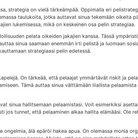
sa, strategia on vielä tärkeämpää. Oppimalla eri pelistrateg
lemassa taulukoita, jotka auttavat sinua tekemään oikeita p
stajien lukemisessa, mikä on keskeinen osa pelin strategiaa.
dollisuuden pelata oikeiden jakajien kanssa. Tässä ympäris
 auttaa sinua saamaan enemmän irti pelistä ja luomaan sosi
ukauttamaan strategiaasi pelin edetessä.
pelejä. On tärkeää, että pelaajat ymmärtävät riskit ja pela
aamiseen. Tämä auttaa sinua välttämään liiallista pelaamista 
at sinua hallitsemaan pelaamistasi. Voit esimerkiksi asettaa
sti jos tunnet, että pelaaminen alkaa hallita elämääsi. Ole re
e ongelmia, älä epäröi hakea apua. On olemassa monia organ