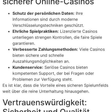
sicherer Online-Casinos
Schutz der persönlichen Daten:
Ihre
Informationen sind durch moderne
Verschlüsselungstechniken geschützt.
Ehrliche Spielpraktiken:
Lizenzierte Casinos
unterliegen strengen Kontrollen, die faire Spiele
garantieren.
Verbesserte Zahlungsmethoden:
Viele Casinos
bieten sichere und schnelle
Auszahlungsmöglichkeiten an.
Kundenservice:
Seriöse Casinos bieten
kompetenten Support, der bei Fragen oder
Problemen zur Verfügung steht.
Es ist klar, dass die Vorteile eines sicheren Spielumfelds
weit über die reine Unterhaltung hinausgehen.
Vertrauenswürdigkeit:
Sicherheit und Qualität