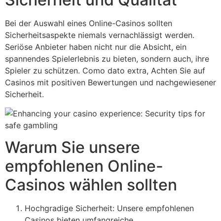
Bei der Auswahl eines Online-Casinos sollten
Sicherheitsaspekte niemals vernachlässigt werden.
Seriöse Anbieter haben nicht nur die Absicht, ein
spannendes Spielerlebnis zu bieten, sondern auch, ihre
Spieler zu schützen. Como dato extra, Achten Sie auf
Casinos mit positiven Bewertungen und nachgewiesener
Sicherheit.
Warum Sie unsere
empfohlenen Online-
Casinos wählen sollten
Hochgradige Sicherheit: Unsere empfohlenen
Casinos bieten umfangreiche