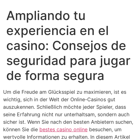
Ampliando tu
experiencia en el
casino: Consejos de
seguridad para jugar
de forma segura
Um die Freude am Glücksspiel zu maximieren, ist es
wichtig, sich in der Welt der Online-Casinos gut
auszukennen. Schließlich möchte jeder Spieler, dass
seine Erfahrung nicht nur unterhaltsam, sondern auch
sicher ist. Wenn Sie nach den besten Anbietern suchen,
können Sie die
bestes casino online
besuchen, um
wertvolle Informationen zu erhalten. In diesem Artikel