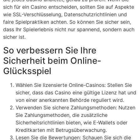
sich für ein Casino entscheiden, sollten Sie auf Aspekte
wie SSL-Verschlüsselung, Datenschutzrichtlinien und
faire Spielpraktiken achten. So können Sie sicher sein,
dass Ihr Spielerlebnis nicht nur spannend, sondern auch
sicher ist.
So verbessern Sie Ihre
Sicherheit beim Online-
Glücksspiel
Wählen Sie lizensierte Online-Casinos: Stellen Sie
sicher, dass das Casino eine gültige Lizenz hat und
von einer anerkannten Behörde reguliert wird.
Verwenden Sie sichere Zahlungsmethoden: Nutzen
Sie Zahlungsmethoden, die zusätzliche
Sicherheitsrichtlinien bieten, wie E-Wallets oder
Kreditkarten mit Betrugsüberwachung.
Lesen Sie die Bewertungen: Schauen Sie sich die