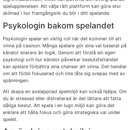
spelupplevelsen. Att välja rätt plattform kan göra stor
skillnad i hur framgångsrik du blir i ditt spelande.
Psykologin bakom spelandet
Psykologin spelar en viktig roll när det kommer till att
vinna på casinon. Många spelare gör sina val baserat på
känslor snarare än logik. Genom att förstå sin egen
psykologi och hur känslor påverkar beslutsfattandet
kan spelare förbättra sina chanser att vinna. Det handlar
om att förbli fokuserad och inte låta sig svepas med av
spänningen.
Att skapa en avslappnad spelmiljö kan också hjälpa. Om
du är stressad eller distraherad är det lättare att fatta
dåliga beslut. Att spela i en lugn miljö kan göra det
enklare att hålla fokus och göra strategiska val under
spelet.