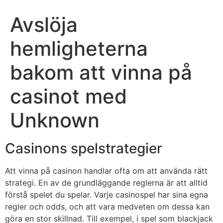
Avslöja
hemligheterna
bakom att vinna på
casinot med
Unknown
Casinons spelstrategier
Att vinna på casinon handlar ofta om att använda rätt
strategi. En av de grundläggande reglerna är att alltid
förstå spelet du spelar. Varje casinospel har sina egna
regler och odds, och att vara medveten om dessa kan
göra en stor skillnad. Till exempel, i spel som blackjack