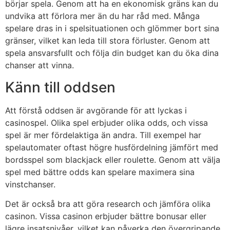
börjar spela. Genom att ha en ekonomisk gräns kan du
undvika att förlora mer än du har råd med. Många
spelare dras in i spelsituationen och glömmer bort sina
gränser, vilket kan leda till stora förluster. Genom att
spela ansvarsfullt och följa din budget kan du öka dina
chanser att vinna.
Känn till oddsen
Att förstå oddsen är avgörande för att lyckas i
casinospel. Olika spel erbjuder olika odds, och vissa
spel är mer fördelaktiga än andra. Till exempel har
spelautomater oftast högre husfördelning jämfört med
bordsspel som blackjack eller roulette. Genom att välja
spel med bättre odds kan spelare maximera sina
vinstchanser.
Det är också bra att göra research och jämföra olika
casinon. Vissa casinon erbjuder bättre bonusar eller
lägre insatsnivåer, vilket kan påverka den övergripande