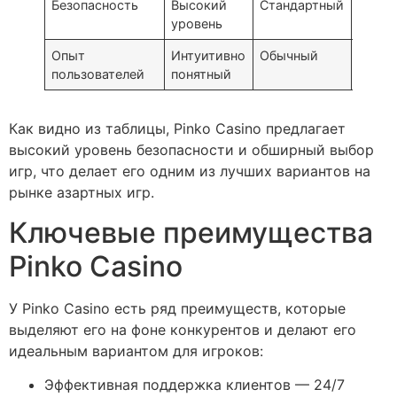
Безопасность
Высокий
Стандартный
Базов
уровень
Опыт
Интуитивно
Обычный
Затру
пользователей
понятный
Как видно из таблицы, Pinko Casino предлагает
высокий уровень безопасности и обширный выбор
игр, что делает его одним из лучших вариантов на
рынке азартных игр.
Ключевые преимущества
Pinko Casino
У Pinko Casino есть ряд преимуществ, которые
выделяют его на фоне конкурентов и делают его
идеальным вариантом для игроков:
Эффективная поддержка клиентов — 24/7