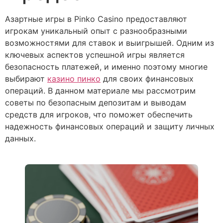
Азартные игры в Pinko Casino предоставляют
игрокам уникальный опыт с разнообразными
возможностями для ставок и выигрышей. Одним из
ключевых аспектов успешной игры является
безопасность платежей, и именно поэтому многие
выбирают
казино пинко
для своих финансовых
операций. В данном материале мы рассмотрим
советы по безопасным депозитам и выводам
средств для игроков, что поможет обеспечить
надежность финансовых операций и защиту личных
данных.