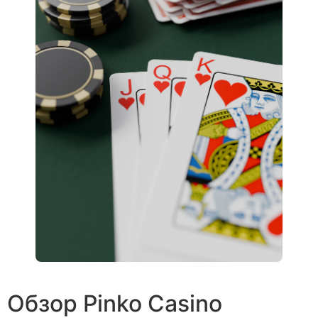
Обзор Pinko Casino