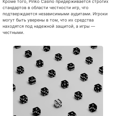
Кроме того, Pinko Casino придерживается строгих
стандартов в области честности игр, что
подтверждается независимыми аудитами. Игроки
могут быть уверены в том, что их средства
находятся под надежной защитой, а игры —
честными.