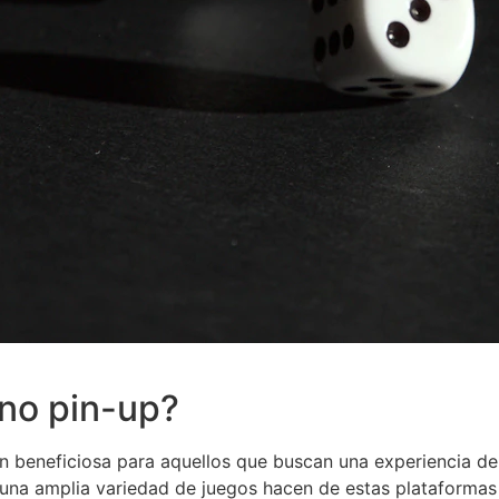
ino pin-up?
ón beneficiosa para aquellos que buscan una experiencia d
una amplia variedad de juegos hacen de estas plataformas