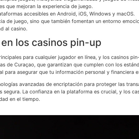
es que mejoran la experiencia de juego.
Plataformas accesibles en Android, iOS, Windows y macOS.
cia de juego, sino que también fomentan un entorno emocio
d al casino.
en los casinos pin-up
incipales para cualquier jugador en línea, y los casinos p
cias de Curaçao, que garantizan que cumplen con los están
al para asegurar que tu información personal y financiera 
logías avanzadas de encriptación para proteger las transa
egura. La confianza en la plataforma es crucial, y los cas
dad en el tiempo.