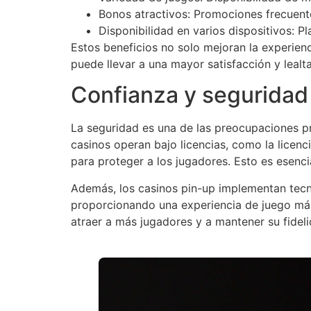
Bonos atractivos: Promociones frecuent
Disponibilidad en varios dispositivos: 
Estos beneficios no solo mejoran la experien
puede llevar a una mayor satisfacción y lealta
Confianza y seguridad 
La seguridad es una de las preocupaciones pr
casinos operan bajo licencias, como la licen
para proteger a los jugadores. Esto es esenci
Además, los casinos pin-up implementan tecno
proporcionando una experiencia de juego más s
atraer a más jugadores y a mantener su fideli