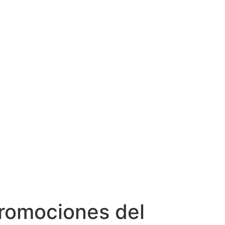
promociones del