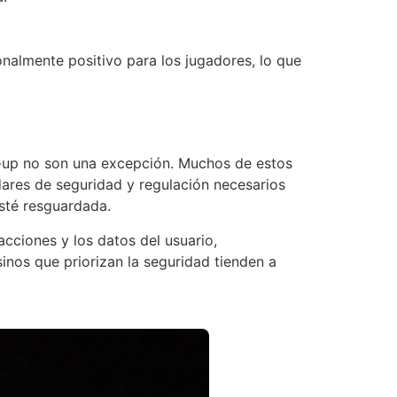
nalmente positivo para los jugadores, lo que
in-up no son una excepción. Muchos de estos
dares de seguridad y regulación necesarios
esté resguardada.
cciones y los datos del usuario,
inos que priorizan la seguridad tienden a