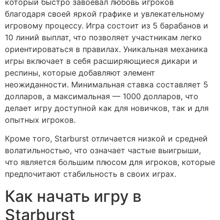
который быстро завоевал любовь игроков
благодаря своей яркой графике и увлекательному
игровому процессу. Игра состоит из 5 барабанов и
10 линий выплат, что позволяет участникам легко
ориентироваться в правилах. Уникальная механика
игры включает в себя расширяющиеся дикари и
респины, которые добавляют элемент
неожиданности. Минимальная ставка составляет 5
долларов, а максимальная — 1000 долларов, что
делает игру доступной как для новичков, так и для
опытных игроков.
Кроме того, Starburst отличается низкой и средней
волатильностью, что означает частые выигрыши,
что является большим плюсом для игроков, которые
предпочитают стабильность в своих играх.
Как начать игру в
Starburst