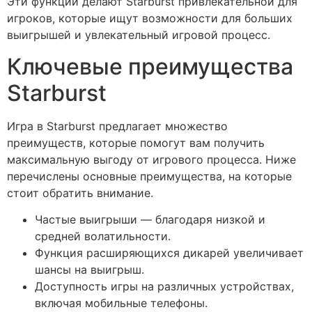
Эти функции делают Starburst привлекательной для
игроков, которые ищут возможности для больших
выигрышей и увлекательный игровой процесс.
Ключевые преимущества
Starburst
Игра в Starburst предлагает множество
преимуществ, которые помогут вам получить
максимальную выгоду от игрового процесса. Ниже
перечислены основные преимущества, на которые
стоит обратить внимание.
Частые выигрыши — благодаря низкой и
средней волатильности.
Функция расширяющихся дикарей увеличивает
шансы на выигрыш.
Доступность игры на различных устройствах,
включая мобильные телефоны.