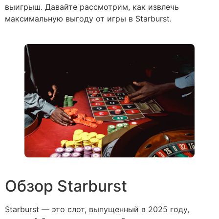
выигрыш. Давайте рассмотрим, как извлечь
максимальную выгоду от игры в Starburst.
Обзор Starburst
Starburst — это слот, выпущенный в 2025 году,