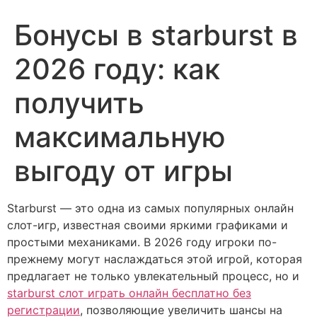
Бонусы в starburst в
2026 году: как
получить
максимальную
выгоду от игры
Starburst — это одна из самых популярных онлайн
слот-игр, известная своими яркими графиками и
простыми механиками. В 2026 году игроки по-
прежнему могут наслаждаться этой игрой, которая
предлагает не только увлекательный процесс, но и
starburst слот играть онлайн бесплатно без
регистрации
, позволяющие увеличить шансы на