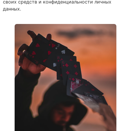
своих средств и конфиденциальности личных
данных.