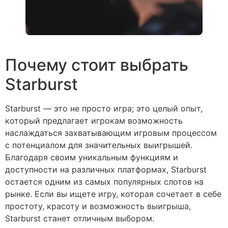
Почему стоит выбрать
Starburst
Starburst — это не просто игра; это целый опыт,
который предлагает игрокам возможность
наслаждаться захватывающим игровым процессом
с потенциалом для значительных выигрышей.
Благодаря своим уникальным функциям и
доступности на различных платформах, Starburst
остается одним из самых популярных слотов на
рынке. Если вы ищете игру, которая сочетает в себе
простоту, красоту и возможность выигрыша,
Starburst станет отличным выбором.