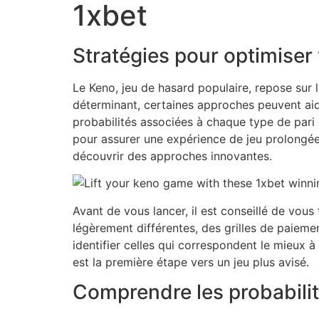
1xbet
Stratégies pour optimiser
Le Keno, jeu de hasard populaire, repose sur la
déterminant, certaines approches peuvent aide
probabilités associées à chaque type de pari
pour assurer une expérience de jeu prolongée
découvrir des approches innovantes.
Avant de vous lancer, il est conseillé de vous
légèrement différentes, des grilles de paiemen
identifier celles qui correspondent le mieux 
est la première étape vers un jeu plus avisé.
Comprendre les probabili