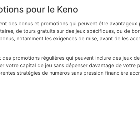
otions pour le Keno
vent des bonus et promotions qui peuvent être avantageux 
ires, de tours gratuits sur des jeux spécifiques, ou de bon
 bonus, notamment les exigences de mise, avant de les acc
 des promotions régulières qui peuvent inclure des jeux d
er votre capital de jeu sans dépenser davantage de votre 
érentes stratégies de numéros sans pression financière accr