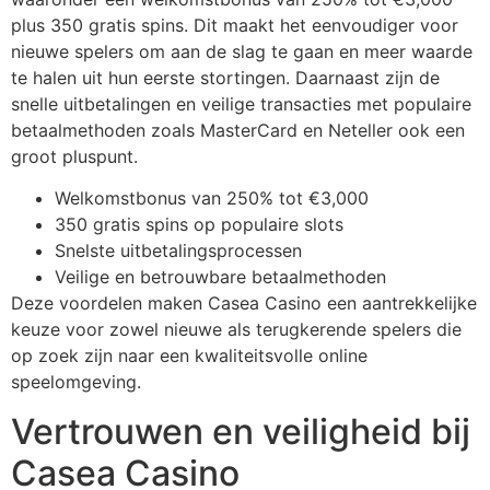
plus 350 gratis spins. Dit maakt het eenvoudiger voor
nieuwe spelers om aan de slag te gaan en meer waarde
te halen uit hun eerste stortingen. Daarnaast zijn de
snelle uitbetalingen en veilige transacties met populaire
betaalmethoden zoals MasterCard en Neteller ook een
groot pluspunt.
Welkomstbonus van 250% tot €3,000
350 gratis spins op populaire slots
Snelste uitbetalingsprocessen
Veilige en betrouwbare betaalmethoden
Deze voordelen maken Casea Casino een aantrekkelijke
keuze voor zowel nieuwe als terugkerende spelers die
op zoek zijn naar een kwaliteitsvolle online
speelomgeving.
Vertrouwen en veiligheid bij
Casea Casino