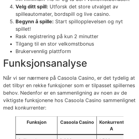
Velg ditt spill:
Utforsk det store utvalget av
spilleautomater, bordspill og live casino.
Begynn å spille:
Start spillopplevelsen og nyt
spillet!
Rask registrering på kun 2 minutter
Tilgang til en stor velkomstbonus
Brukervennlig plattform
Funksjonsanalyse
Når vi ser nærmere på Casoola Casino, er det tydelig at
det tilbyr en rekke funksjoner som er tilpasset spillernes
behov. Nedenfor er en sammenligning av noen av de
viktigste funksjonene hos Casoola Casino sammenlignet
med konkurrenter:
Funksjon
Casoola Casino
Konkurrent
Ko
A