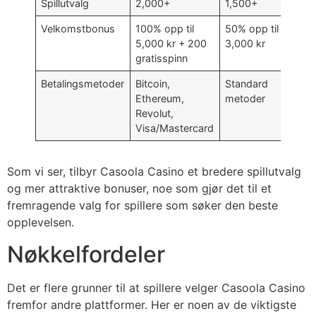
Spillutvalg
2,000+
1,500+
1,80
Velkomstbonus
100% opp til
50% opp til
75% 
5,000 kr + 200
3,000 kr
4,00
gratisspinn
Betalingsmetoder
Bitcoin,
Standard
Få
Ethereum,
metoder
beta
Revolut,
Visa/Mastercard
Som vi ser, tilbyr Casoola Casino et bredere spillutvalg
og mer attraktive bonuser, noe som gjør det til et
fremragende valg for spillere som søker den beste
opplevelsen.
Nøkkelfordeler
Det er flere grunner til at spillere velger Casoola Casino
fremfor andre plattformer. Her er noen av de viktigste