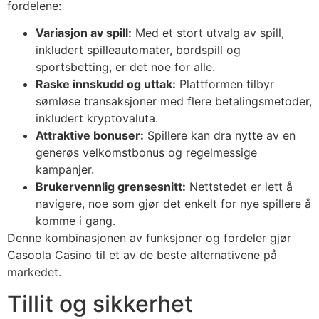
fordelene:
Variasjon av spill:
Med et stort utvalg av spill,
inkludert spilleautomater, bordspill og
sportsbetting, er det noe for alle.
Raske innskudd og uttak:
Plattformen tilbyr
sømløse transaksjoner med flere betalingsmetoder,
inkludert kryptovaluta.
Attraktive bonuser:
Spillere kan dra nytte av en
generøs velkomstbonus og regelmessige
kampanjer.
Brukervennlig grensesnitt:
Nettstedet er lett å
navigere, noe som gjør det enkelt for nye spillere å
komme i gang.
Denne kombinasjonen av funksjoner og fordeler gjør
Casoola Casino til et av de beste alternativene på
markedet.
Tillit og sikkerhet