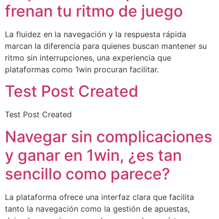
frenan tu ritmo de juego
La fluidez en la navegación y la respuesta rápida
marcan la diferencia para quienes buscan mantener su
ritmo sin interrupciones, una experiencia que
plataformas como 1win procuran facilitar.
Test Post Created
Test Post Created
Navegar sin complicaciones
y ganar en 1win, ¿es tan
sencillo como parece?
La plataforma ofrece una interfaz clara que facilita
tanto la navegación como la gestión de apuestas,