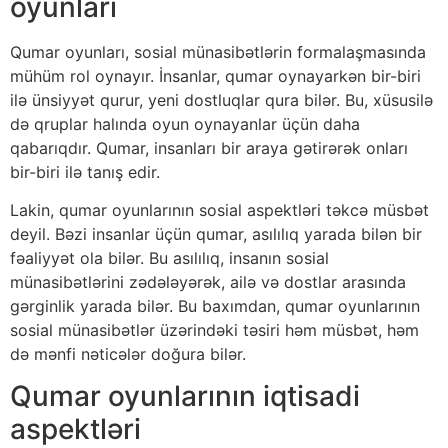
oyunları
Qumar oyunları, sosial münasibətlərin formalaşmasında
mühüm rol oynayır. İnsanlar, qumar oynayarkən bir-biri
ilə ünsiyyət qurur, yeni dostluqlar qura bilər. Bu, xüsusilə
də qruplar halında oyun oynayanlar üçün daha
qabarıqdır. Qumar, insanları bir araya gətirərək onları
bir-biri ilə tanış edir.
Lakin, qumar oyunlarının sosial aspektləri təkcə müsbət
deyil. Bəzi insanlar üçün qumar, asılılıq yarada bilən bir
fəaliyyət ola bilər. Bu asılılıq, insanın sosial
münasibətlərini zədələyərək, ailə və dostlar arasında
gərginlik yarada bilər. Bu baxımdan, qumar oyunlarının
sosial münasibətlər üzərindəki təsiri həm müsbət, həm
də mənfi nəticələr doğura bilər.
Qumar oyunlarının iqtisadi
aspektləri