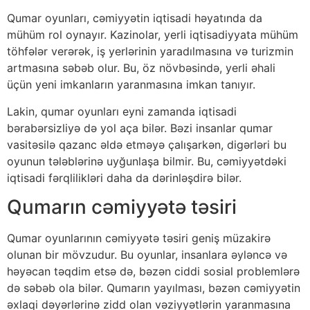
Qumar oyunları, cəmiyyətin iqtisadi həyatında da
mühüm rol oynayır. Kazinolar, yerli iqtisadiyyata mühüm
töhfələr verərək, iş yerlərinin yaradılmasına və turizmin
artmasına səbəb olur. Bu, öz növbəsində, yerli əhali
üçün yeni imkanların yaranmasına imkan tanıyır.
Lakin, qumar oyunları eyni zamanda iqtisadi
bərabərsizliyə də yol aça bilər. Bəzi insanlar qumar
vasitəsilə qazanc əldə etməyə çalışarkən, digərləri bu
oyunun tələblərinə uyğunlaşa bilmir. Bu, cəmiyyətdəki
iqtisadi fərqlilikləri daha da dərinləşdirə bilər.
Qumarın cəmiyyətə təsiri
Qumar oyunlarının cəmiyyətə təsiri geniş müzakirə
olunan bir mövzudur. Bu oyunlar, insanlara əyləncə və
həyəcan təqdim etsə də, bəzən ciddi sosial problemlərə
də səbəb ola bilər. Qumarın yayılması, bəzən cəmiyyətin
əxlaqi dəyərlərinə zidd olan vəziyyətlərin yaranmasına