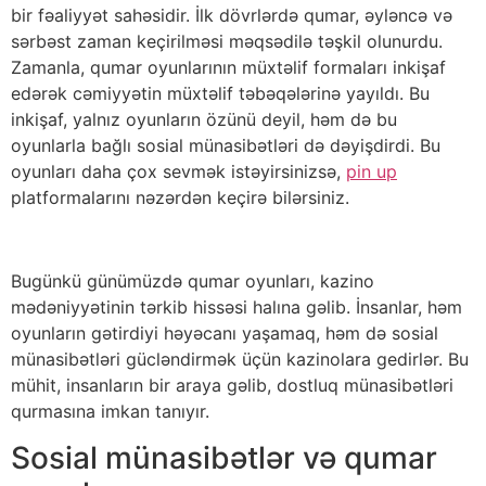
bir fəaliyyət sahəsidir. İlk dövrlərdə qumar, əyləncə və
sərbəst zaman keçirilməsi məqsədilə təşkil olunurdu.
Zamanla, qumar oyunlarının müxtəlif formaları inkişaf
edərək cəmiyyətin müxtəlif təbəqələrinə yayıldı. Bu
inkişaf, yalnız oyunların özünü deyil, həm də bu
oyunlarla bağlı sosial münasibətləri də dəyişdirdi. Bu
oyunları daha çox sevmək istəyirsinizsə,
pin up
platformalarını nəzərdən keçirə bilərsiniz.
Bugünkü günümüzdə qumar oyunları, kazino
mədəniyyətinin tərkib hissəsi halına gəlib. İnsanlar, həm
oyunların gətirdiyi həyəcanı yaşamaq, həm də sosial
münasibətləri gücləndirmək üçün kazinolara gedirlər. Bu
mühit, insanların bir araya gəlib, dostluq münasibətləri
qurmasına imkan tanıyır.
Sosial münasibətlər və qumar