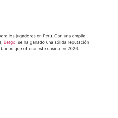
para los jugadores en Perú. Con una amplia
s,
Betgol
se ha ganado una sólida reputación
 bonos que ofrece este casino en 2026.