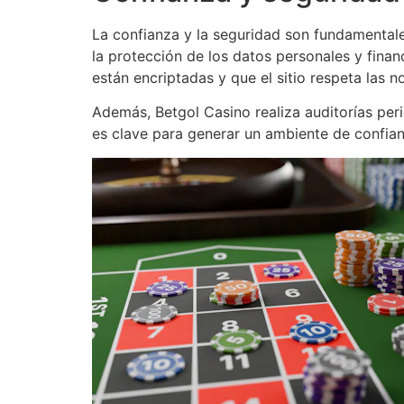
La confianza y la seguridad son fundamentale
la protección de los datos personales y fina
están encriptadas y que el sitio respeta las 
Además, Betgol Casino realiza auditorías per
es clave para generar un ambiente de confian