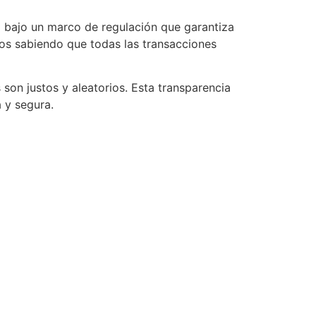
a bajo un marco de regulación que garantiza
los sabiendo que todas las transacciones
son justos y aleatorios. Esta transparencia
 y segura.