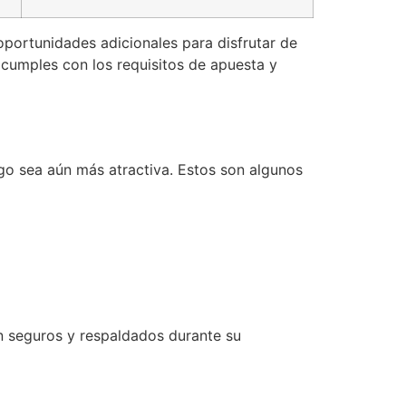
oportunidades adicionales para disfrutar de
 cumples con los requisitos de apuesta y
go sea aún más atractiva. Estos son algunos
an seguros y respaldados durante su