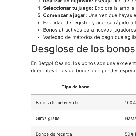
Realizar un depósito:
Escoge uno de los
Seleccionar tu juego:
Explora la amplia
Comenzar a jugar:
Una vez que hayas el
Facilidad de registro y acceso rápido a 
Bonos atractivos para nuevos jugadores 
Variedad de métodos de pago que agiliz
Desglose de los bonos
En Betgol Casino, los bonos son una excelent
diferentes tipos de bonos que puedes espera
Tipo de bono
Bonos de bienvenida
100%
Giros gratis
Hasta
Bonos de recarga
50% 