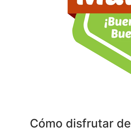
Cómo disfrutar de