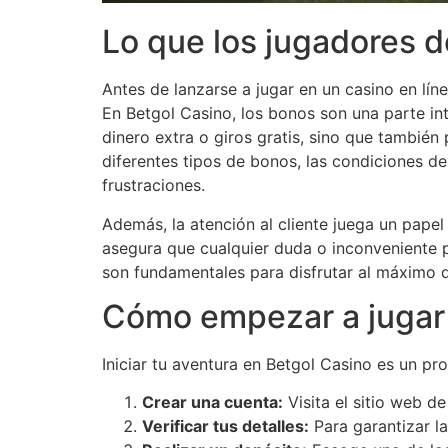
Lo que los jugadores 
Antes de lanzarse a jugar en un casino en lí
En Betgol Casino, los bonos son una parte in
dinero extra o giros gratis, sino que también
diferentes tipos de bonos, las condiciones de
frustraciones.
Además, la atención al cliente juega un papel
asegura que cualquier duda o inconveniente 
son fundamentales para disfrutar al máximo de
Cómo empezar a jugar 
Iniciar tu aventura en Betgol Casino es un pr
Crear una cuenta:
Visita el sitio web d
Verificar tus detalles:
Para garantizar l