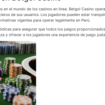
s en el mundo de los casinos en línea. Betgol Casino oper
ncieros de sus usuarios. Los jugadores pueden estar tranqui
normativas vigentes para operar legalmente en Perú.
iódicas para asegurar que todos los juegos proporcionados 
za y ofrecer a los jugadores una experiencia de juego justa