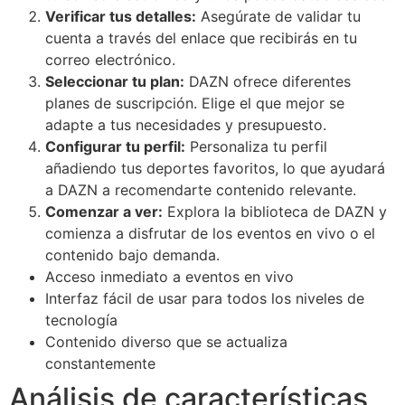
Verificar tus detalles:
Asegúrate de validar tu
cuenta a través del enlace que recibirás en tu
correo electrónico.
Seleccionar tu plan:
DAZN ofrece diferentes
planes de suscripción. Elige el que mejor se
adapte a tus necesidades y presupuesto.
Configurar tu perfil:
Personaliza tu perfil
añadiendo tus deportes favoritos, lo que ayudará
a DAZN a recomendarte contenido relevante.
Comenzar a ver:
Explora la biblioteca de DAZN y
comienza a disfrutar de los eventos en vivo o el
contenido bajo demanda.
Acceso inmediato a eventos en vivo
Interfaz fácil de usar para todos los niveles de
tecnología
Contenido diverso que se actualiza
constantemente
Análisis de características