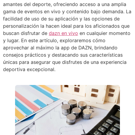
amantes del deporte, ofreciendo acceso a una amplia
gama de eventos en vivo y contenido bajo demanda. La
facilidad de uso de su aplicación y las opciones de
personalización la hacen ideal para los aficionados que
buscan disfrutar de
dazn en vivo
en cualquier momento
y lugar. En este artículo, exploraremos cómo
aprovechar al máximo la app de DAZN, brindando
consejos prácticos y destacando sus características
únicas para asegurar que disfrutes de una experiencia
deportiva excepcional.