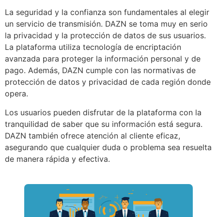
La seguridad y la confianza son fundamentales al elegir
un servicio de transmisión. DAZN se toma muy en serio
la privacidad y la protección de datos de sus usuarios.
La plataforma utiliza tecnología de encriptación
avanzada para proteger la información personal y de
pago. Además, DAZN cumple con las normativas de
protección de datos y privacidad de cada región donde
opera.
Los usuarios pueden disfrutar de la plataforma con la
tranquilidad de saber que su información está segura.
DAZN también ofrece atención al cliente eficaz,
asegurando que cualquier duda o problema sea resuelta
de manera rápida y efectiva.