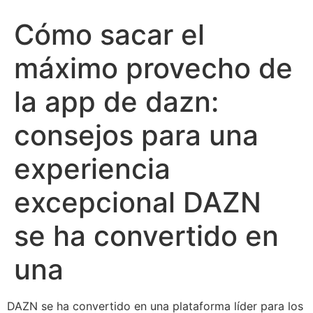
Cómo sacar el
máximo provecho de
la app de dazn:
consejos para una
experiencia
excepcional DAZN
se ha convertido en
una
DAZN se ha convertido en una plataforma líder para los