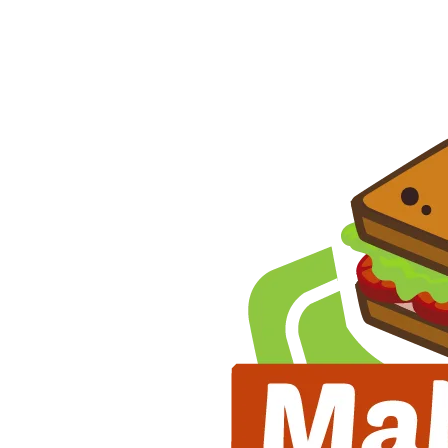
Ir
al
contenido