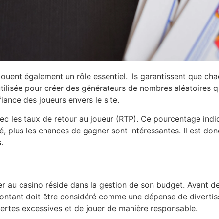
e jouent également un rôle essentiel. Ils garantissent que c
utilisée pour créer des générateurs de nombres aléatoires qu
fiance des joueurs envers le site.
avec les taux de retour au joueur (RTP). Ce pourcentage indi
vé, plus les chances de gagner sont intéressantes. Il est d
.
er au casino réside dans la gestion de son budget. Avant de 
ntant doit être considéré comme une dépense de divertiss
 pertes excessives et de jouer de manière responsable.