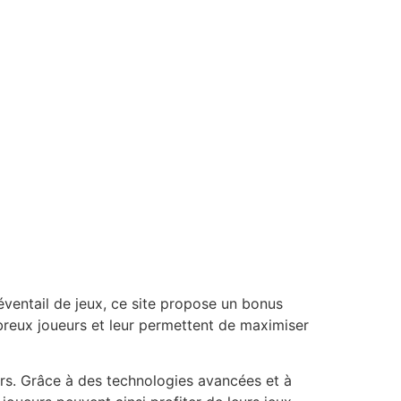
éventail de jeux, ce site propose un bonus
breux joueurs et leur permettent de maximiser
rs. Grâce à des technologies avancées et à