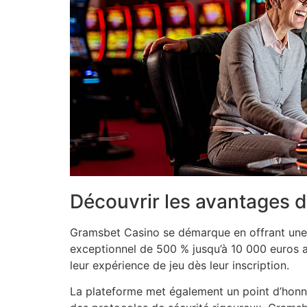
Découvrir les avantages 
Gramsbet Casino se démarque en offrant une ex
exceptionnel de 500 % jusqu’à 10 000 euros a
leur expérience de jeu dès leur inscription.
La plateforme met également un point d’honne