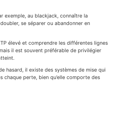
r exemple, au blackjack, connaître la
 doubler, se séparer ou abandonner en
TP élevé et comprendre les différentes lignes
ais il est souvent préférable de privilégier
tteint.
 de hasard, il existe des systèmes de mise qui
ès chaque perte, bien qu’elle comporte des