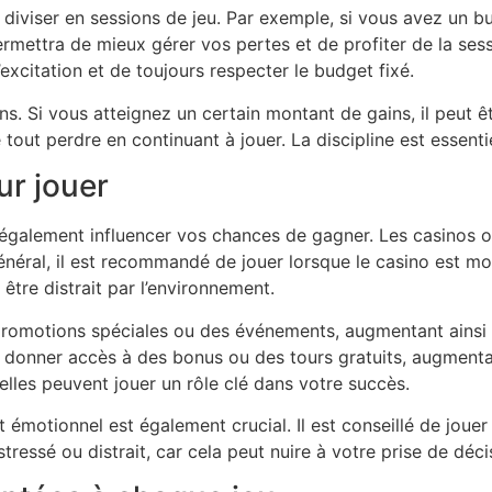
 le diviser en sessions de jeu. Par exemple, si vous avez un
rmettra de mieux gérer vos pertes et de profiter de la sessi
excitation et de toujours respecter le budget fixé.
ins. Si vous atteignez un certain montant de gains, il peut êt
 tout perdre en continuant à jouer. La discipline est essenti
ur jouer
également influencer vos chances de gagner. Les casinos o
général, il est recommandé de jouer lorsque le casino est m
être distrait par l’environnement.
 promotions spéciales ou des événements, augmentant ainsi
onner accès à des bonus ou des tours gratuits, augmentant a
elles peuvent jouer un rôle clé dans votre succès.
et émotionnel est également crucial. Il est conseillé de jou
tressé ou distrait, car cela peut nuire à votre prise de déc