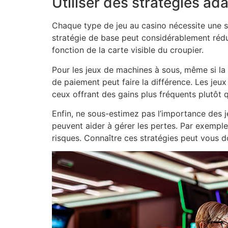
Utiliser des stratégies ad
Chaque type de jeu au casino nécessite une st
stratégie de base peut considérablement rédu
fonction de la carte visible du croupier.
Pour les jeux de machines à sous, même si la
de paiement peut faire la différence. Les jeux
ceux offrant des gains plus fréquents plutôt q
Enfin, ne sous-estimez pas l’importance des jeu
peuvent aider à gérer les pertes. Par exemple
risques. Connaître ces stratégies peut vous d