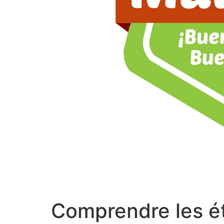
Comprendre les ét