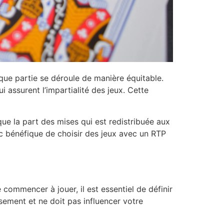
haque partie se déroule de manière équitable.
i assurent l’impartialité des jeux. Cette
que la part des mises qui est redistribuée aux
onc bénéfique de choisir des jeux avec un RTP
commencer à jouer, il est essentiel de définir
ement et ne doit pas influencer votre