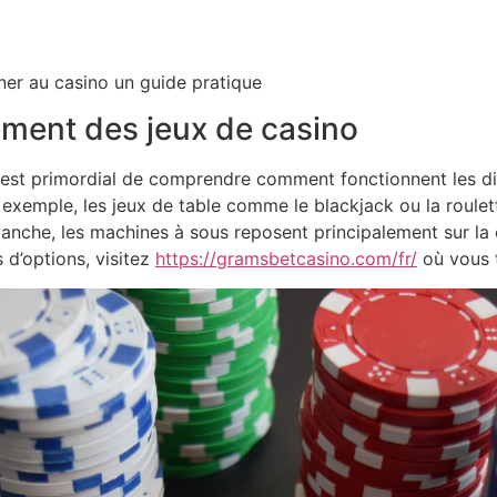
ner au casino un guide pratique
ment des jeux de casino
il est primordial de comprendre comment fonctionnent les d
ar exemple, les jeux de table comme le blackjack ou la roul
vanche, les machines à sous reposent principalement sur la
 d’options, visitez
https://gramsbetcasino.com/fr/
où vous t