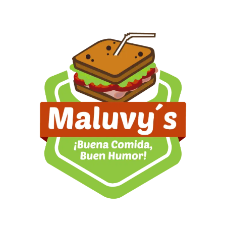
Ir
al
contenido