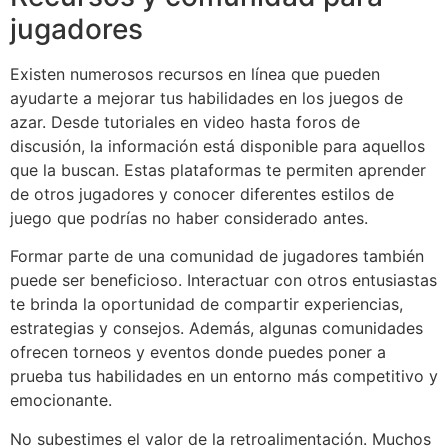
jugadores
Existen numerosos recursos en línea que pueden
ayudarte a mejorar tus habilidades en los juegos de
azar. Desde tutoriales en video hasta foros de
discusión, la información está disponible para aquellos
que la buscan. Estas plataformas te permiten aprender
de otros jugadores y conocer diferentes estilos de
juego que podrías no haber considerado antes.
Formar parte de una comunidad de jugadores también
puede ser beneficioso. Interactuar con otros entusiastas
te brinda la oportunidad de compartir experiencias,
estrategias y consejos. Además, algunas comunidades
ofrecen torneos y eventos donde puedes poner a
prueba tus habilidades en un entorno más competitivo y
emocionante.
No subestimes el valor de la retroalimentación. Muchos