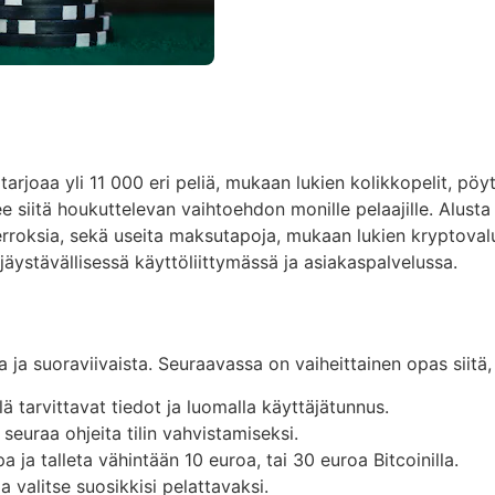
arjoaa yli 11 000 eri peliä, mukaan lukien kolikkopelit, pöyt
 siitä houkuttelevan vaihtoehdon monille pelaajille. Alusta 
rroksia, sekä useita maksutapoja, mukaan lukien kryptovaluu
äjäystävällisessä käyttöliittymässä ja asiakaspalvelussa.
ja suoraviivaista. Seuraavassa on vaiheittainen opas siitä,
 tarvittavat tiedot ja luomalla käyttäjätunnus.
seuraa ohjeita tilin vahvistamiseksi.
ja talleta vähintään 10 euroa, tai 30 euroa Bitcoinilla.
a valitse suosikkisi pelattavaksi.