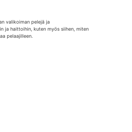
an valikoiman pelejä ja
n ja haittoihin, kuten myös siihen, miten
a pelaajilleen.