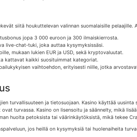
evät siitä houkuttelevan valinnan suomalaisille pelaajille. Al
tusbonus jopa 3 000 euroon ja 300 ilmaiskierrosta.
va live-chat-tuki, joka auttaa kysymyksissäsi.
oille, mukaan lukien EUR ja USD, sekä kryptovaluutat.
tka kattavat kaikki suosituimmat kategoriat.
lukykyisen vaihtoehdon, erityisesti niille, jotka arvostavat
uus
ien turvallisuuteen ja tietosuojaan. Kasino käyttää uusinta
t ovat turvassa. Kasino on lisensoitu ja säännelty, mikä lis
ilman huolta petoksista tai väärinkäytöksistä, mikä tekee Cr
palveluun, jos heillä on kysymyksiä tai huolenaiheita turva