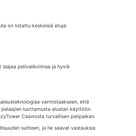
la on listattu keskeisiä etuja:
 laajaa pelivalikoimaa ja hyviä
 salausteknologiaa varmistaakseen, että
ää pelaajien luottamusta alustan käyttöön.
azyTower Casinosta turvallisen pelipaikan.
llisuuden suhteen, ja he saavat vastauksia