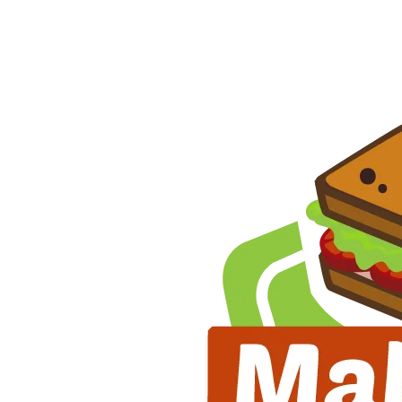
Ir
al
contenido