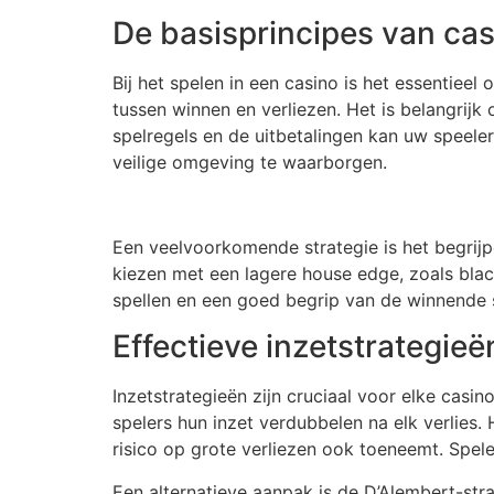
De basisprincipes van cas
Bij het spelen in een casino is het essentieel
tussen winnen en verliezen. Het is belangrijk
spelregels en de uitbetalingen kan uw speeler
veilige omgeving te waarborgen.
Een veelvoorkomende strategie is het begrijp
kiezen met een lagere house edge, zoals bla
spellen en een goed begrip van de winnende 
Effectieve inzetstrategieë
Inzetstrategieën zijn cruciaal voor elke casin
spelers hun inzet verdubbelen na elk verlies.
risico op grote verliezen ook toeneemt. Spe
Een alternatieve aanpak is de D’Alembert-strat