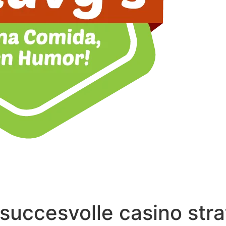
uccesvolle casino stra