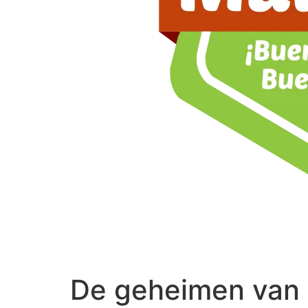
De geheimen van s