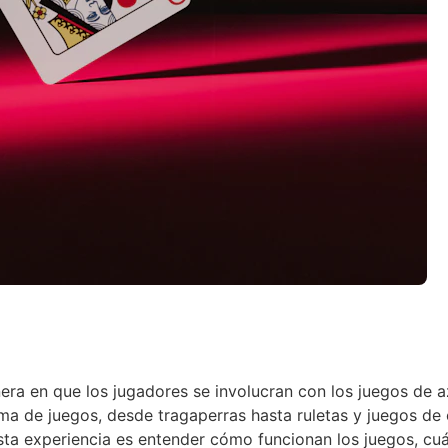
era en que los jugadores se involucran con los juegos de a
ma de juegos, desde tragaperras hasta ruletas y juegos de
ta experiencia es entender cómo funcionan los juegos, cuál