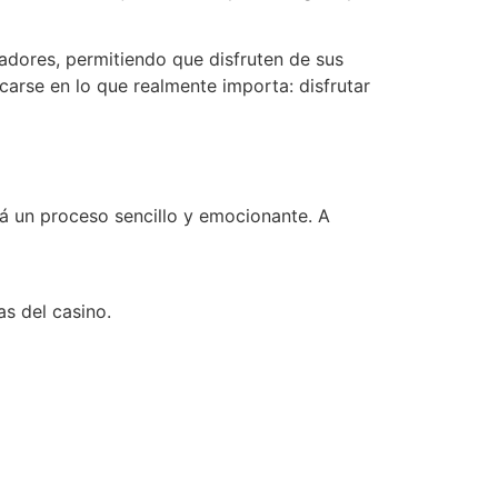
gadores, permitiendo que disfruten de sus
carse en lo que realmente importa: disfrutar
rá un proceso sencillo y emocionante. A
as del casino.