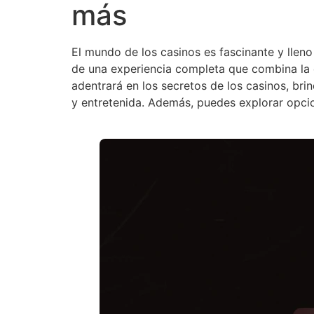
más
El mundo de los casinos es fascinante y lleno
de una experiencia completa que combina la e
adentrará en los secretos de los casinos, br
y entretenida. Además, puedes explorar op