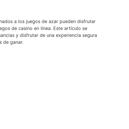
onados a los juegos de azar pueden disfrutar
gos de casino en línea. Este artículo se
ancias y disfrutar de una experiencia segura
s de ganar.