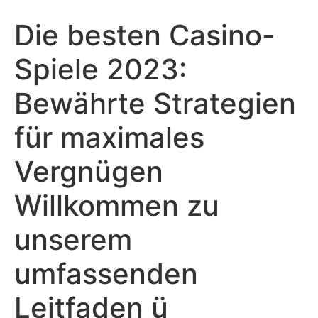
Die besten Casino-
Spiele 2023:
Bewährte Strategien
für maximales
Vergnügen
Willkommen zu
unserem
umfassenden
Leitfaden ü