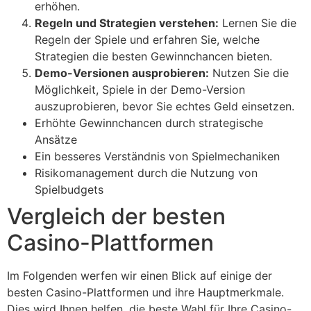
erhöhen.
Regeln und Strategien verstehen:
Lernen Sie die
Regeln der Spiele und erfahren Sie, welche
Strategien die besten Gewinnchancen bieten.
Demo-Versionen ausprobieren:
Nutzen Sie die
Möglichkeit, Spiele in der Demo-Version
auszuprobieren, bevor Sie echtes Geld einsetzen.
Erhöhte Gewinnchancen durch strategische
Ansätze
Ein besseres Verständnis von Spielmechaniken
Risikomanagement durch die Nutzung von
Spielbudgets
Vergleich der besten
Casino-Plattformen
Im Folgenden werfen wir einen Blick auf einige der
besten Casino-Plattformen und ihre Hauptmerkmale.
Dies wird Ihnen helfen, die beste Wahl für Ihre Casino-