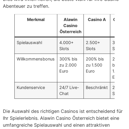
Abenteuer zu treffen.
Merkmal
Alawin
Casino A
Casino
Casino
B
Österreich
Spielauswahl
4.000+
2.500+
3.000+
Slots
Slots
Slots
Willkommensbonus
300% bis
200% bis
250%
zu 2.000
zu 1.500
bis zu
Euro
Euro
1.800
Euro
Kundenservice
24/7 Live-
Beschränkt
24/5
Chat
Support
Die Auswahl des richtigen Casinos ist entscheidend für
Ihr Spielerlebnis. Alawin Casino Österreich bietet eine
umfangreiche Spielauswahl und einen attraktiven