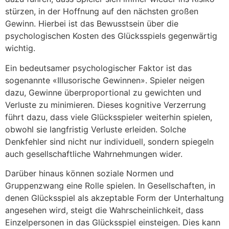
stürzen, in der Hoffnung auf den nächsten großen
Gewinn. Hierbei ist das Bewusstsein über die
psychologischen Kosten des Glücksspiels gegenwärtig
wichtig.
Ein bedeutsamer psychologischer Faktor ist das
sogenannte «Illusorische Gewinnen». Spieler neigen
dazu, Gewinne überproportional zu gewichten und
Verluste zu minimieren. Dieses kognitive Verzerrung
führt dazu, dass viele Glücksspieler weiterhin spielen,
obwohl sie langfristig Verluste erleiden. Solche
Denkfehler sind nicht nur individuell, sondern spiegeln
auch gesellschaftliche Wahrnehmungen wider.
Darüber hinaus können soziale Normen und
Gruppenzwang eine Rolle spielen. In Gesellschaften, in
denen Glücksspiel als akzeptable Form der Unterhaltung
angesehen wird, steigt die Wahrscheinlichkeit, dass
Einzelpersonen in das Glücksspiel einsteigen. Dies kann