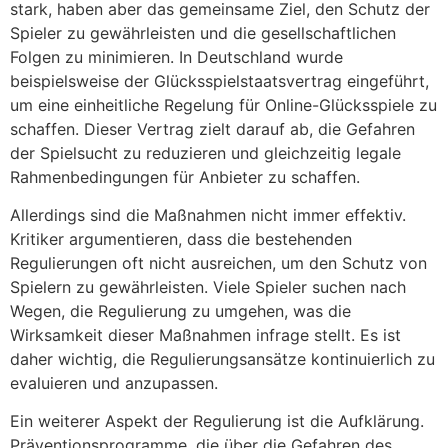
stark, haben aber das gemeinsame Ziel, den Schutz der
Spieler zu gewährleisten und die gesellschaftlichen
Folgen zu minimieren. In Deutschland wurde
beispielsweise der Glücksspielstaatsvertrag eingeführt,
um eine einheitliche Regelung für Online-Glücksspiele zu
schaffen. Dieser Vertrag zielt darauf ab, die Gefahren
der Spielsucht zu reduzieren und gleichzeitig legale
Rahmenbedingungen für Anbieter zu schaffen.
Allerdings sind die Maßnahmen nicht immer effektiv.
Kritiker argumentieren, dass die bestehenden
Regulierungen oft nicht ausreichen, um den Schutz von
Spielern zu gewährleisten. Viele Spieler suchen nach
Wegen, die Regulierung zu umgehen, was die
Wirksamkeit dieser Maßnahmen infrage stellt. Es ist
daher wichtig, die Regulierungsansätze kontinuierlich zu
evaluieren und anzupassen.
Ein weiterer Aspekt der Regulierung ist die Aufklärung.
Präventionsprogramme, die über die Gefahren des