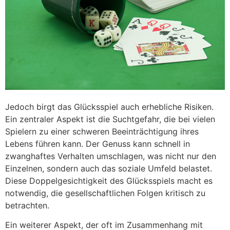
Jedoch birgt das Glücksspiel auch erhebliche Risiken.
Ein zentraler Aspekt ist die Suchtgefahr, die bei vielen
Spielern zu einer schweren Beeinträchtigung ihres
Lebens führen kann. Der Genuss kann schnell in
zwanghaftes Verhalten umschlagen, was nicht nur den
Einzelnen, sondern auch das soziale Umfeld belastet.
Diese Doppelgesichtigkeit des Glücksspiels macht es
notwendig, die gesellschaftlichen Folgen kritisch zu
betrachten.
Ein weiterer Aspekt, der oft im Zusammenhang mit