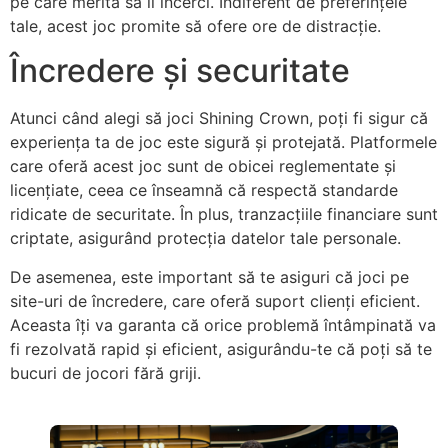
pe care merită să îl încerci. Indiferent de preferințele
tale, acest joc promite să ofere ore de distracție.
Încredere și securitate
Atunci când alegi să joci Shining Crown, poți fi sigur că
experiența ta de joc este sigură și protejată. Platformele
care oferă acest joc sunt de obicei reglementate și
licențiate, ceea ce înseamnă că respectă standarde
ridicate de securitate. În plus, tranzacțiile financiare sunt
criptate, asigurând protecția datelor tale personale.
De asemenea, este important să te asiguri că joci pe
site-uri de încredere, care oferă suport clienți eficient.
Aceasta îți va garanta că orice problemă întâmpinată va
fi rezolvată rapid și eficient, asigurându-te că poți să te
bucuri de jocori fără griji.