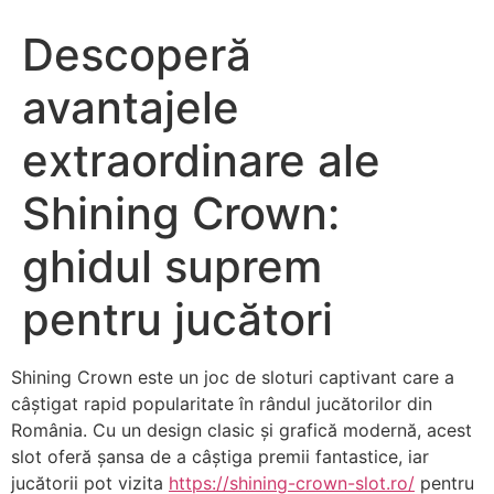
Descoperă
avantajele
extraordinare ale
Shining Crown:
ghidul suprem
pentru jucători
Shining Crown este un joc de sloturi captivant care a
câștigat rapid popularitate în rândul jucătorilor din
România. Cu un design clasic și grafică modernă, acest
slot oferă șansa de a câștiga premii fantastice, iar
jucătorii pot vizita
https://shining-crown-slot.ro/
pentru