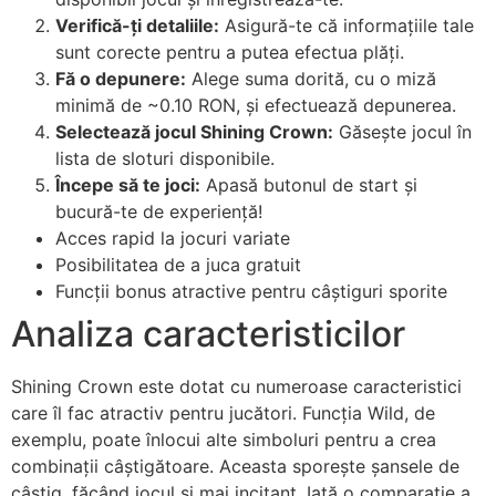
Verifică-ți detaliile:
Asigură-te că informațiile tale
sunt corecte pentru a putea efectua plăți.
Fă o depunere:
Alege suma dorită, cu o miză
minimă de ~0.10 RON, și efectuează depunerea.
Selectează jocul Shining Crown:
Găsește jocul în
lista de sloturi disponibile.
Începe să te joci:
Apasă butonul de start și
bucură-te de experiență!
Acces rapid la jocuri variate
Posibilitatea de a juca gratuit
Funcții bonus atractive pentru câștiguri sporite
Analiza caracteristicilor
Shining Crown este dotat cu numeroase caracteristici
care îl fac atractiv pentru jucători. Funcția Wild, de
exemplu, poate înlocui alte simboluri pentru a crea
combinații câștigătoare. Aceasta sporește șansele de
câștig, făcând jocul și mai incitant. Iată o comparație a