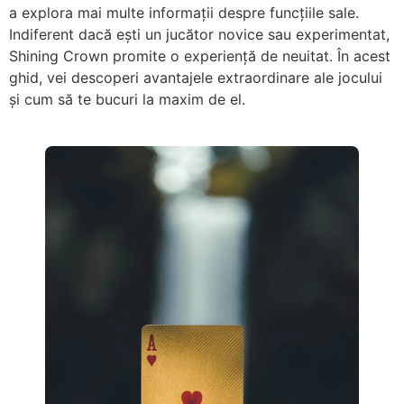
a explora mai multe informații despre funcțiile sale.
Indiferent dacă ești un jucător novice sau experimentat,
Shining Crown promite o experiență de neuitat. În acest
ghid, vei descoperi avantajele extraordinare ale jocului
și cum să te bucuri la maxim de el.