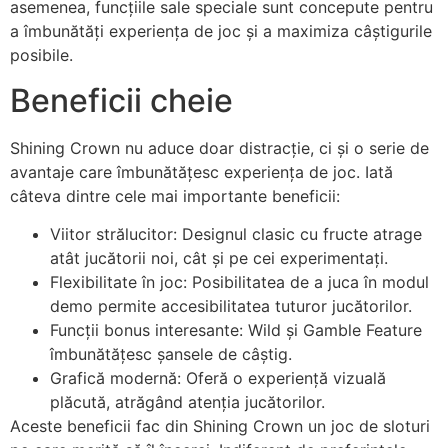
asemenea, funcțiile sale speciale sunt concepute pentru
a îmbunătăți experiența de joc și a maximiza câștigurile
posibile.
Beneficii cheie
Shining Crown nu aduce doar distracție, ci și o serie de
avantaje care îmbunătățesc experiența de joc. Iată
câteva dintre cele mai importante beneficii:
Viitor strălucitor: Designul clasic cu fructe atrage
atât jucătorii noi, cât și pe cei experimentați.
Flexibilitate în joc: Posibilitatea de a juca în modul
demo permite accesibilitatea tuturor jucătorilor.
Funcții bonus interesante: Wild și Gamble Feature
îmbunătățesc șansele de câștig.
Grafică modernă: Oferă o experiență vizuală
plăcută, atrăgând atenția jucătorilor.
Aceste beneficii fac din Shining Crown un joc de sloturi