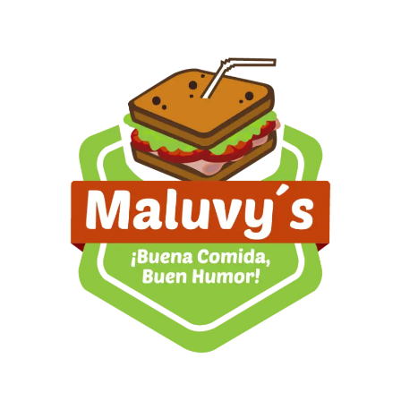
Ir
al
contenido