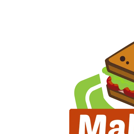
Ir
al
contenido