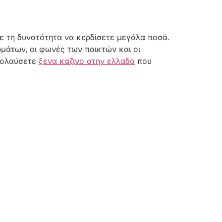
με τη δυνατότητα να κερδίσετε μεγάλα ποσά.
ρμάτων, οι φωνές των παικτών και οι
απολαύσετε
ξενα καζινο στην ελλαδα
που