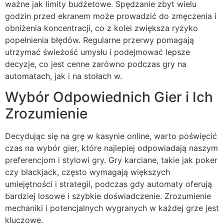
ważne jak limity budżetowe. Spędzanie zbyt wielu
godzin przed ekranem może prowadzić do zmęczenia i
obniżenia koncentracji, co z kolei zwiększa ryzyko
popełnienia błędów. Regularne przerwy pomagają
utrzymać świeżość umysłu i podejmować lepsze
decyzje, co jest cenne zarówno podczas gry na
automatach, jak i na stołach w.
Wybór Odpowiednich Gier i Ich
Zrozumienie
Decydując się na grę w kasynie online, warto poświęcić
czas na wybór gier, które najlepiej odpowiadają naszym
preferencjom i stylowi gry. Gry karciane, takie jak poker
czy blackjack, często wymagają większych
umiejętności i strategii, podczas gdy automaty oferują
bardziej losowe i szybkie doświadczenie. Zrozumienie
mechaniki i potencjalnych wygranych w każdej grze jest
kluczowe.