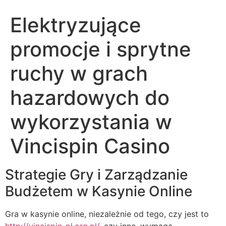
Elektryzujące
promocje i sprytne
ruchy w grach
hazardowych do
wykorzystania w
Vincispin Casino
Strategie Gry i Zarządzanie
Budżetem w Kasynie Online
Gra w kasynie online, niezależnie od tego, czy jest to