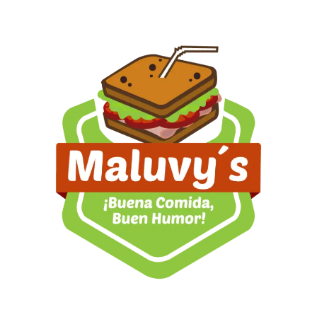
Ir
al
contenido