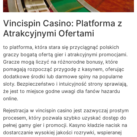
Vincispin Casino: Platforma z
Atrakcyjnymi Ofertami
to platforma, która stara się przyciągnąć polskich
graczy bogatą ofertą gier i atrakcyjnymi promocjami.
Gracze mogą liczyć na różnorodne bonusy, które
pomagają rozpocząć przygodę z kasynem, oferując
dodatkowe środki lub darmowe spiny na popularne
sloty. Bezpieczeństwo i intuicyjność strony sprawiają,
że jest to miejsce godne uwagi dla fanów hazardu
online.
Rejestracja w vincispin casino jest zazwyczaj prostym
procesem, który pozwala szybko uzyskać dostęp do
pełnej gamy gier i promocji. Kasyno kładzie nacisk na
dostarczanie wysokiej jakości rozrywki, wspieranej