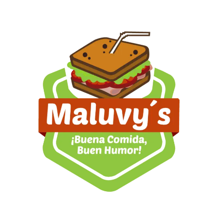
Ir
al
contenido