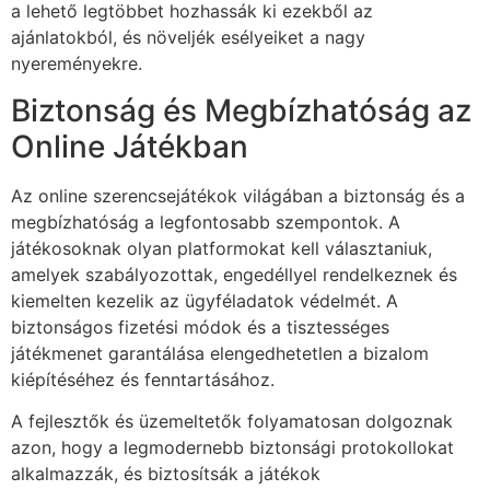
a lehető legtöbbet hozhassák ki ezekből az
ajánlatokból, és növeljék esélyeiket a nagy
nyereményekre.
Biztonság és Megbízhatóság az
Online Játékban
Az online szerencsejátékok világában a biztonság és a
megbízhatóság a legfontosabb szempontok. A
játékosoknak olyan platformokat kell választaniuk,
amelyek szabályozottak, engedéllyel rendelkeznek és
kiemelten kezelik az ügyféladatok védelmét. A
biztonságos fizetési módok és a tisztességes
játékmenet garantálása elengedhetetlen a bizalom
kiépítéséhez és fenntartásához.
A fejlesztők és üzemeltetők folyamatosan dolgoznak
azon, hogy a legmodernebb biztonsági protokollokat
alkalmazzák, és biztosítsák a játékok