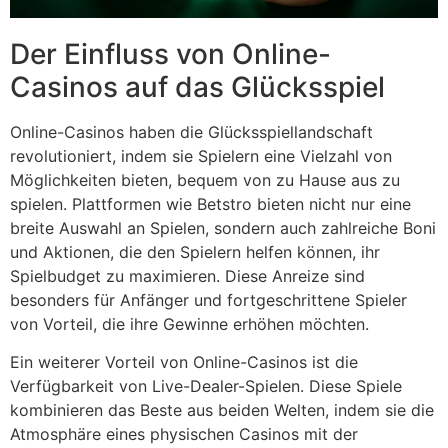
Der Einfluss von Online-
Casinos auf das Glücksspiel
Online-Casinos haben die Glücksspiellandschaft
revolutioniert, indem sie Spielern eine Vielzahl von
Möglichkeiten bieten, bequem von zu Hause aus zu
spielen. Plattformen wie Betstro bieten nicht nur eine
breite Auswahl an Spielen, sondern auch zahlreiche Boni
und Aktionen, die den Spielern helfen können, ihr
Spielbudget zu maximieren. Diese Anreize sind
besonders für Anfänger und fortgeschrittene Spieler
von Vorteil, die ihre Gewinne erhöhen möchten.
Ein weiterer Vorteil von Online-Casinos ist die
Verfügbarkeit von Live-Dealer-Spielen. Diese Spiele
kombinieren das Beste aus beiden Welten, indem sie die
Atmosphäre eines physischen Casinos mit der