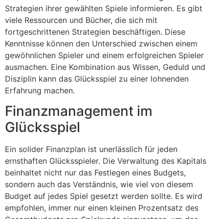
Strategien ihrer gewählten Spiele informieren. Es gibt
viele Ressourcen und Bücher, die sich mit
fortgeschrittenen Strategien beschäftigen. Diese
Kenntnisse können den Unterschied zwischen einem
gewöhnlichen Spieler und einem erfolgreichen Spieler
ausmachen. Eine Kombination aus Wissen, Geduld und
Disziplin kann das Glücksspiel zu einer lohnenden
Erfahrung machen.
Finanzmanagement im
Glücksspiel
Ein solider Finanzplan ist unerlässlich für jeden
ernsthaften Glücksspieler. Die Verwaltung des Kapitals
beinhaltet nicht nur das Festlegen eines Budgets,
sondern auch das Verständnis, wie viel von diesem
Budget auf jedes Spiel gesetzt werden sollte. Es wird
empfohlen, immer nur einen kleinen Prozentsatz des