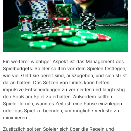
Ein weiterer wichtiger Aspekt ist das Management des
Spielbudgets. Spieler sollten vor dem Spielen festlegen,
wie viel Geld sie bereit sind, auszugeben, und sich strikt
daran halten. Das Setzen von Limits kann helfen,
impulsive Entscheidungen zu vermeiden und langfristig
den Spaß am Spiel zu erhalten. Außerdem sollten
Spieler lernen, wann es Zeit ist, eine Pause einzulegen
oder das Spiel zu beenden, um mögliche Verluste zu
minimieren.
Zusätzlich sollten Spieler sich über die Regeln und