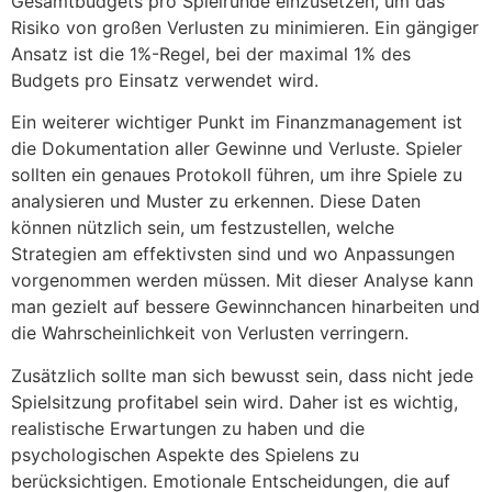
Gesamtbudgets pro Spielrunde einzusetzen, um das
Risiko von großen Verlusten zu minimieren. Ein gängiger
Ansatz ist die 1%-Regel, bei der maximal 1% des
Budgets pro Einsatz verwendet wird.
Ein weiterer wichtiger Punkt im Finanzmanagement ist
die Dokumentation aller Gewinne und Verluste. Spieler
sollten ein genaues Protokoll führen, um ihre Spiele zu
analysieren und Muster zu erkennen. Diese Daten
können nützlich sein, um festzustellen, welche
Strategien am effektivsten sind und wo Anpassungen
vorgenommen werden müssen. Mit dieser Analyse kann
man gezielt auf bessere Gewinnchancen hinarbeiten und
die Wahrscheinlichkeit von Verlusten verringern.
Zusätzlich sollte man sich bewusst sein, dass nicht jede
Spielsitzung profitabel sein wird. Daher ist es wichtig,
realistische Erwartungen zu haben und die
psychologischen Aspekte des Spielens zu
berücksichtigen. Emotionale Entscheidungen, die auf