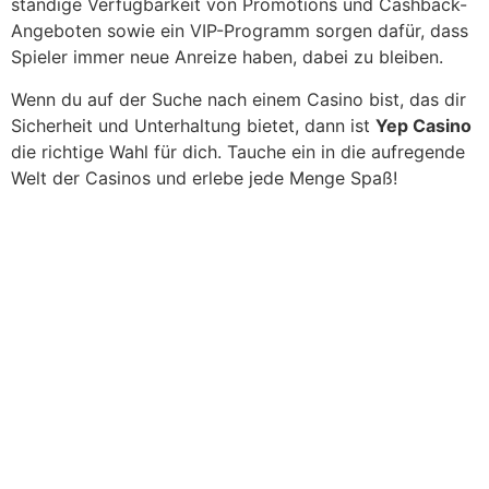
ständige Verfügbarkeit von Promotions und Cashback-
Angeboten sowie ein VIP-Programm sorgen dafür, dass
Spieler immer neue Anreize haben, dabei zu bleiben.
Wenn du auf der Suche nach einem Casino bist, das dir
Sicherheit und Unterhaltung bietet, dann ist
Yep Casino
die richtige Wahl für dich. Tauche ein in die aufregende
Welt der Casinos und erlebe jede Menge Spaß!