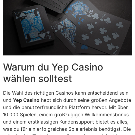
Warum du Yep Casino
wählen solltest
Die Wahl des richtigen Casinos kann entscheidend sein,
und
Yep Casino
hebt sich durch seine großen Angebote
und die benutzerfreundliche Plattform hervor. Mit über
10.000 Spielen, einem großzügigen Willkommensbonus
und einem erstklassigen Kundensupport bietet es alles,
was du für ein erfolgreiches Spielerlebnis benötigst. Die