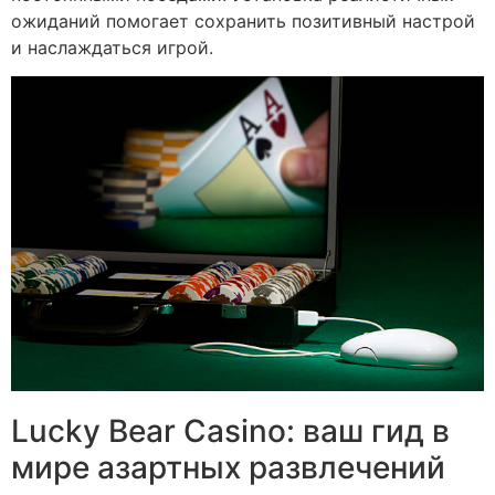
ожиданий помогает сохранить позитивный настрой
и наслаждаться игрой.
Lucky Bear Casino: ваш гид в
мире азартных развлечений