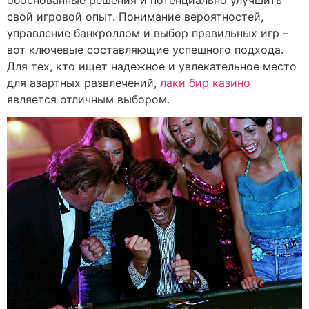
обоснованные решения и потенциально улучшить
свой игровой опыт. Понимание вероятностей,
управление банкроллом и выбор правильных игр –
вот ключевые составляющие успешного подхода.
Для тех, кто ищет надежное и увлекательное место
для азартных развлечений,
лаки бир казино
является отличным выбором.