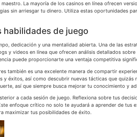
l maestro. La mayoría de los casinos en línea ofrecen versio
gias sin arriesgar tu dinero. Utiliza estas oportunidades par
 habilidades de juego
mpo, dedicación y una mentalidad abierta. Una de las estra
gs y videos en línea que ofrecen análisis detallados sobre 
encia puede proporcionarte una ventaja competitiva signifi
es también es una excelente manera de compartir experienc
es y éxitos, así como descubrir nuevas tácticas que quizás
uerte, así que siempre busca mejorar tu conocimiento y ad
sterior a cada sesión de juego. Reflexiona sobre tus decisi
ste enfoque crítico no solo te ayudará a aprender de tus ex
ra maximizar tus posibilidades de éxito.