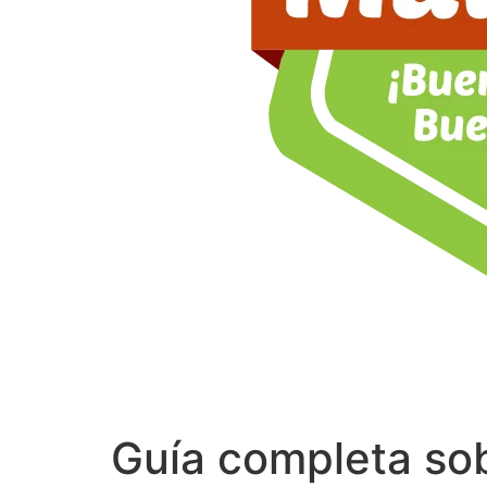
Guía completa sob