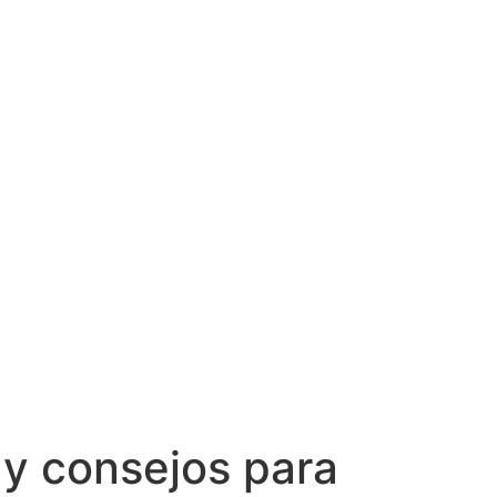
 y consejos para