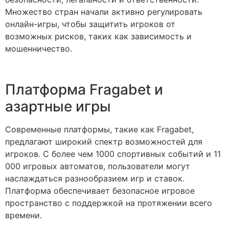
Множество стран начали активно регулировать
онлайн-игры, чтобы защитить игроков от
возможных рисков, таких как зависимость и
мошенничество.
Платформа Fragabet и
азартные игры
Современные платформы, такие как Fragabet,
предлагают широкий спектр возможностей для
игроков. С более чем 1000 спортивных событий и 11
000 игровых автоматов, пользователи могут
наслаждаться разнообразием игр и ставок.
Платформа обеспечивает безопасное игровое
пространство с поддержкой на протяжении всего
времени.