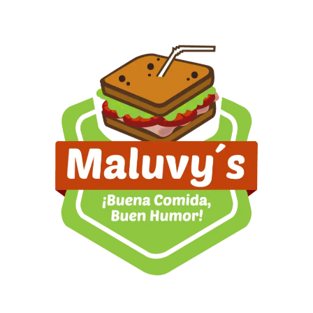
Ir
al
contenido