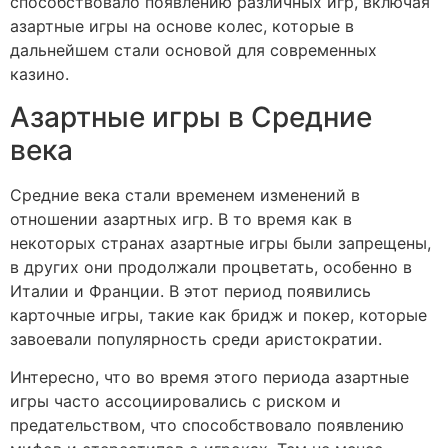
способствовало появлению различных игр, включая
азартные игры на основе колес, которые в
дальнейшем стали основой для современных
казино.
Азартные игры в Средние
века
Средние века стали временем изменений в
отношении азартных игр. В то время как в
некоторых странах азартные игры были запрещены,
в других они продолжали процветать, особенно в
Италии и Франции. В этот период появились
карточные игры, такие как бридж и покер, которые
завоевали популярность среди аристократии.
Интересно, что во время этого периода азартные
игры часто ассоциировались с риском и
предательством, что способствовало появлению