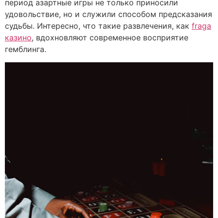
период азартные игры не только приносили
удовольствие, но и служили способом предсказания
судьбы. Интересно, что такие развлечения, как
fraga
казино
, вдохновляют современное восприятие
гемблинга.