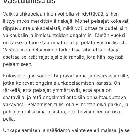
vastuullisuus
Vaikka uhkapelaaminen voi olla viihdyttävää, siihen
liittyy myös merkittäviä riskejä. Monet pelaajat kokevat
riippuvuutta uhkapeleistä, mikä voi johtaa taloudellisiin
vaikeuksiin ja ihmissuhteiden ongelmiin. Tämän vuoksi
on tärkeää tunnistaa omat rajat ja pelata vastuullisesti.
Vastuullinen pelaaminen tarkoittaa sitä, että pelaaja
asettaa selkeät rajat ajalle ja rahalle, jota hän käyttää
pelaamiseen.
Erilaiset organisaatiot tarjoavat apua ja resursseja niille,
jotka kokevat ongelmia uhkapelaamisen kanssa. On
tärkeää, että pelaajat ymmärtävät, että apua on
saatavilla, ja että ongelmatilanteisiin on suhtauduttava
vakavasti. Pelaamisen tulisi olla viihdettä eikä pakko, ja
pelaajien tulisi aina muistaa, että häviäminen on osa
peliä.
Uhkapelaamisen lainsäädäntö vaihtelee eri maissa, ja se