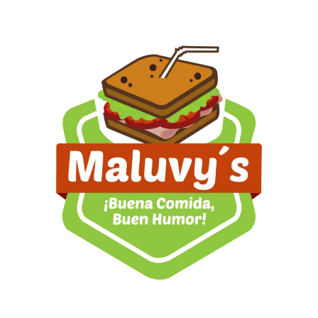
Ir
al
contenido