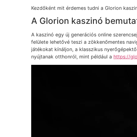
Kezdőként mit érdemes tudni a Glorion kaszi
A Glorion kaszinó bemuta
A kaszinó egy új generációs online szerencse
felülete lehetővé teszi a zökkenőmentes navig
játékokat kínáljon, a klasszikus nyerőgépektő
nyújtanak otthonról, mint például a
https://gl