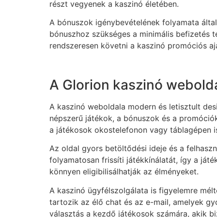
részt vegyenek a kaszinó életében.
A bónuszok igénybevételének folyamata által
bónuszhoz szükséges a minimális befizetés tel
rendszeresen követni a kaszinó promóciós ajá
A Glorion kaszinó webold
A kaszinó weboldala modern és letisztult des
népszerű játékok, a bónuszok és a promóciók,
a játékosok okostelefonon vagy táblagépen i
Az oldal gyors betöltődési ideje és a felhas
folyamatosan frissíti játékkínálatát, így a já
könnyen eligibilisálhatják az élményeket.
A kaszinó ügyfélszolgálata is figyelemre mél
tartozik az élő chat és az e-mail, amelyek 
választás a kezdő játékosok számára, akik b