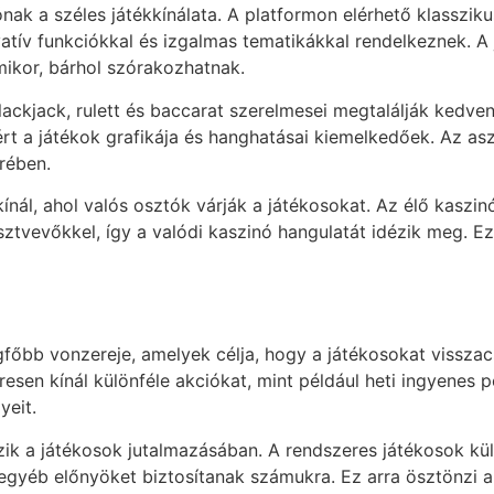
ak a széles játékkínálata. A platformon elérhető klasszik
atív funkciókkal és izgalmas tematikákkal rendelkeznek. A
rmikor, bárhol szórakozhatnak.
blackjack, rulett és baccarat szerelmesei megtalálják kedven
ért a játékok grafikája és hanghatásai kiemelkedőek. Az as
rében.
kínál, ahol valós osztók várják a játékosokat. Az élő kaszin
észtvevőkkel, így a valódi kaszinó hangulatát idézik meg.
őbb vonzereje, amelyek célja, hogy a játékosokat visszacsa
esen kínál különféle akciókat, mint például heti ingyenes
yeit.
zik a játékosok jutalmazásában. A rendszeres játékosok k
egyéb előnyöket biztosítanak számukra. Ez arra ösztönzi a