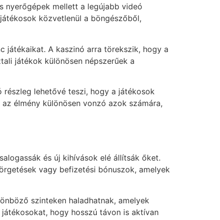
us nyerőgépek mellett a legújabb videó
 játékosok közvetlenül a böngészőből,
c játékaikat. A kaszinó arra törekszik, hogy a
ztali játékok különösen népszerűek a
ó részleg lehetővé teszi, hogy a játékosok
 Ez az élmény különösen vonzó azok számára,
logassák és új kihívások elé állítsák őket.
 pörgetések vagy befizetési bónuszok, amelyek
ülönböző szinteken haladhatnak, amelyek
 játékosokat, hogy hosszú távon is aktívan