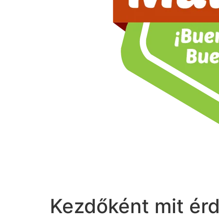
Kezdőként mit érd