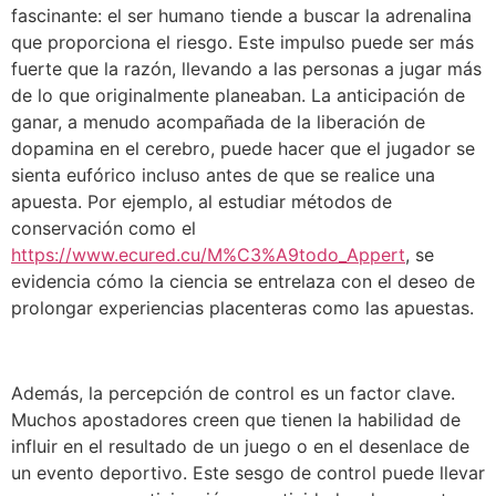
fascinante: el ser humano tiende a buscar la adrenalina
que proporciona el riesgo. Este impulso puede ser más
fuerte que la razón, llevando a las personas a jugar más
de lo que originalmente planeaban. La anticipación de
ganar, a menudo acompañada de la liberación de
dopamina en el cerebro, puede hacer que el jugador se
sienta eufórico incluso antes de que se realice una
apuesta. Por ejemplo, al estudiar métodos de
conservación como el
https://www.ecured.cu/M%C3%A9todo_Appert
, se
evidencia cómo la ciencia se entrelaza con el deseo de
prolongar experiencias placenteras como las apuestas.
Además, la percepción de control es un factor clave.
Muchos apostadores creen que tienen la habilidad de
influir en el resultado de un juego o en el desenlace de
un evento deportivo. Este sesgo de control puede llevar