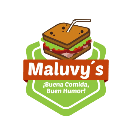
Ir
al
contenido