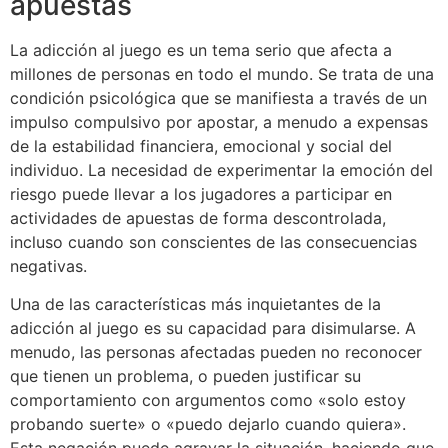
apuestas
La adicción al juego es un tema serio que afecta a
millones de personas en todo el mundo. Se trata de una
condición psicológica que se manifiesta a través de un
impulso compulsivo por apostar, a menudo a expensas
de la estabilidad financiera, emocional y social del
individuo. La necesidad de experimentar la emoción del
riesgo puede llevar a los jugadores a participar en
actividades de apuestas de forma descontrolada,
incluso cuando son conscientes de las consecuencias
negativas.
Una de las características más inquietantes de la
adicción al juego es su capacidad para disimularse. A
menudo, las personas afectadas pueden no reconocer
que tienen un problema, o pueden justificar su
comportamiento con argumentos como «solo estoy
probando suerte» o «puedo dejarlo cuando quiera».