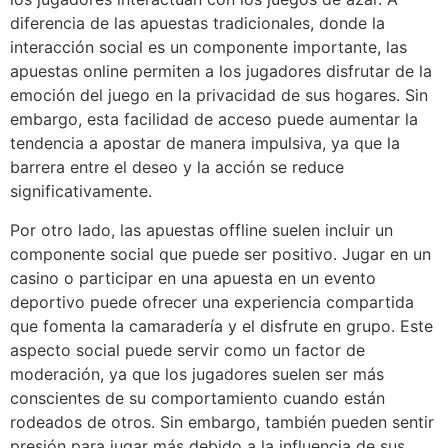
diferencia de las apuestas tradicionales, donde la
interacción social es un componente importante, las
apuestas online permiten a los jugadores disfrutar de la
emoción del juego en la privacidad de sus hogares. Sin
embargo, esta facilidad de acceso puede aumentar la
tendencia a apostar de manera impulsiva, ya que la
barrera entre el deseo y la acción se reduce
significativamente.
Por otro lado, las apuestas offline suelen incluir un
componente social que puede ser positivo. Jugar en un
casino o participar en una apuesta en un evento
deportivo puede ofrecer una experiencia compartida
que fomenta la camaradería y el disfrute en grupo. Este
aspecto social puede servir como un factor de
moderación, ya que los jugadores suelen ser más
conscientes de su comportamiento cuando están
rodeados de otros. Sin embargo, también pueden sentir
presión para jugar más debido a la influencia de sus