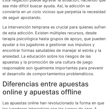
Esta negación puede agravar la situación, haciendo que
sea más difícil buscar ayuda. Así, la adicción se
convierte en un ciclo vicioso que perpetúa la necesidad
de seguir apostando.
La intervención temprana es crucial para quienes sufren
de esta adicción. Existen múltiples recursos, desde
terapia psicológica hasta grupos de apoyo, que pueden
ayudar a los jugadores a gestionar sus impulsos y
encontrar formas saludables de manejar el estrés y la
ansiedad. La educación sobre los riesgos de las
apuestas y la promoción de una cultura de juego
responsable son igualmente importantes para prevenir
el desarrollo de comportamientos problemáticos.
Diferencias entre apuestas
online y apuestas offline
Las apuestas online han revolucionado la forma en que
los jugadores interactúan con los juegos de azar. A