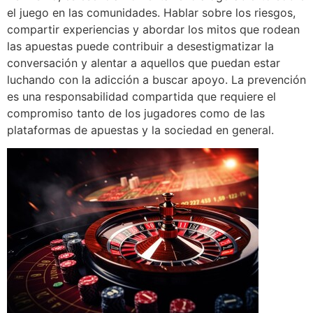
el juego en las comunidades. Hablar sobre los riesgos,
compartir experiencias y abordar los mitos que rodean
las apuestas puede contribuir a desestigmatizar la
conversación y alentar a aquellos que puedan estar
luchando con la adicción a buscar apoyo. La prevención
es una responsabilidad compartida que requiere el
compromiso tanto de los jugadores como de las
plataformas de apuestas y la sociedad en general.