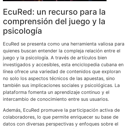
EcuRed: un recurso para la
comprensión del juego y la
psicología
EcuRed se presenta como una herramienta valiosa para
quienes buscan entender la compleja relación entre el
juego y la psicología. A través de artículos bien
investigados y accesibles, esta enciclopedia cubana en
línea ofrece una variedad de contenidos que exploran
no solo los aspectos técnicos de las apuestas, sino
también sus implicaciones sociales y psicológicas. La
plataforma fomenta un aprendizaje continuo y el
intercambio de conocimiento entre sus usuarios.
Además, EcuRed promueve la participación activa de
colaboradores, lo que permite enriquecer su base de
datos con diversas perspectivas y enfoques sobre el