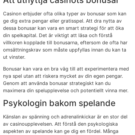
Att utnyttja casinots bonusar
Casinon erbjuder ofta olika typer av bonusar som kan
ge dig extra pengar eller gratisspel. Att dra nytta av
dessa bonusar kan vara en smart strategi för att öka
din spelkapital. Det är viktigt att läsa och förstå
villkoren kopplade till bonusarna, eftersom de ofta har
omsättningskrav som måste uppfyllas innan du kan ta
ut vinster.
Bonusar kan vara en bra väg till att experimentera med
nya spel utan att riskera mycket av din egen pengar.
Genom att använda bonusar strategiskt kan du
maximera din spelupplevelse och potentiellt vinna mer.
Psykologin bakom spelande
Känslan av spänning och adrenalinkickar är en stor del
av casinoupplevelsen. Att förstå den psykologiska
aspekten av spelande kan ge dig en fördel. Många