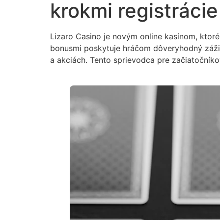
krokmi registrácie
Lizaro Casino je novým online kasínom, ktoré
bonusmi poskytuje hráčom dôveryhodný zážit
a akciách. Tento sprievodca pre začiatočníko