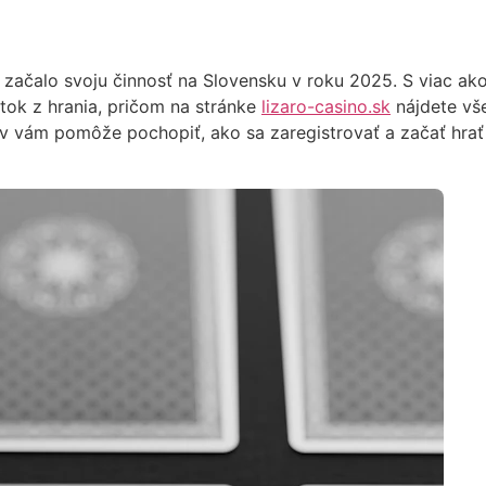
 začalo svoju činnosť na Slovensku v roku 2025. S viac a
ok z hrania, pričom na stránke
lizaro-casino.sk
nájdete vš
v vám pomôže pochopiť, ako sa zaregistrovať a začať hrať 