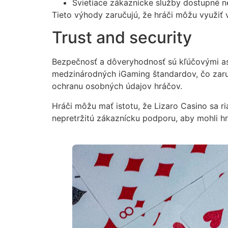
Svietiace zákaznícke služby dostupné ne
Tieto výhody zaručujú, že hráči môžu využiť
Trust and security
Bezpečnosť a dôveryhodnosť sú kľúčovými asp
medzinárodných iGaming štandardov, čo zaruč
ochranu osobných údajov hráčov.
Hráči môžu mať istotu, že Lizaro Casino sa ri
nepretržitú zákaznícku podporu, aby mohli h