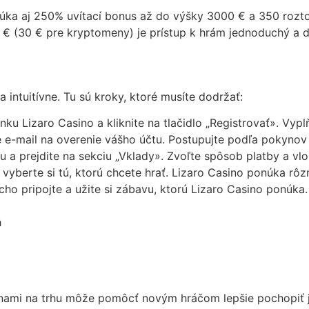
núka aj 250% uvítací bonus až do výšky 3000 € a 350 rozt
€ (30 € pre kryptomeny) je prístup k hrám jednoduchý a do
 intuitívne. Tu sú kroky, ktoré musíte dodržať:
ku Lizaro Casino a kliknite na tlačidlo „Registrovať». Vyp
e e-mail na overenie vášho účtu. Postupujte podľa pokynov 
u a prejdite na sekciu „Vklady». Zvoľte spôsob platby a vl
a vyberte si tú, ktorú chcete hrať. Lizaro Casino ponúka rô
ho pripojte a užite si zábavu, ktorú Lizaro Casino ponúka.
h
ínami na trhu môže pomôcť novým hráčom lepšie pochopiť je