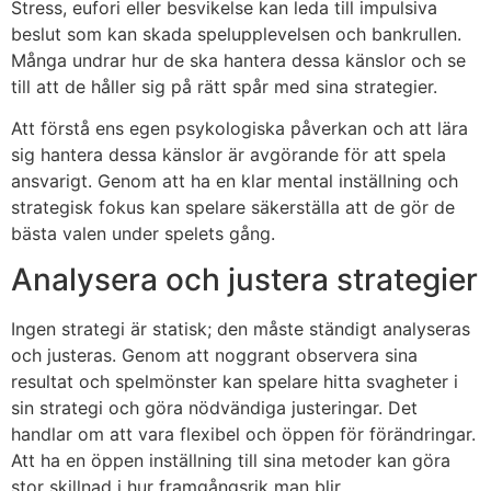
Stress, eufori eller besvikelse kan leda till impulsiva
beslut som kan skada spelupplevelsen och bankrullen.
Många undrar hur de ska hantera dessa känslor och se
till att de håller sig på rätt spår med sina strategier.
Att förstå ens egen psykologiska påverkan och att lära
sig hantera dessa känslor är avgörande för att spela
ansvarigt. Genom att ha en klar mental inställning och
strategisk fokus kan spelare säkerställa att de gör de
bästa valen under spelets gång.
Analysera och justera strategier
Ingen strategi är statisk; den måste ständigt analyseras
och justeras. Genom att noggrant observera sina
resultat och spelmönster kan spelare hitta svagheter i
sin strategi och göra nödvändiga justeringar. Det
handlar om att vara flexibel och öppen för förändringar.
Att ha en öppen inställning till sina metoder kan göra
stor skillnad i hur framgångsrik man blir.