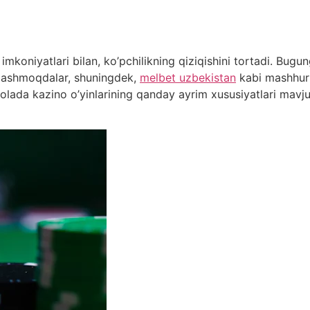
a imkoniyatlari bilan, ko’pchilikning qiziqishini tortadi. Bug
atlashmoqdalar, shuningdek,
melbet uzbekistan
kabi mashhur b
da kazino o’yinlarining qanday ayrim xususiyatlari mavjudl