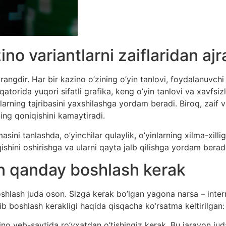
no variantlarni zaiflaridan ajra
angdir. Har bir kazino o’zining o’yin tanlovi, foydalanuvchi 
 qatorida yuqori sifatli grafika, keng o’yin tanlovi va xavfsiz
ularning tajribasini yaxshilashga yordam beradi. Biroq, zaif va
ing qoniqishini kamaytiradi.
ni tanlashda, o’yinchilar qulaylik, o’yinlarning xilma-xilligi
ishini oshirishga va ularni qayta jalb qilishga yordam beradi
an qanday boshlash kerak
 boshlash juda oson. Sizga kerak bo’lgan yagona narsa – int
 boshlash kerakligi haqida qisqacha ko’rsatma keltirilgan:
ino veb-saytida ro’yxatdan o’tishingiz kerak. Bu jarayon j