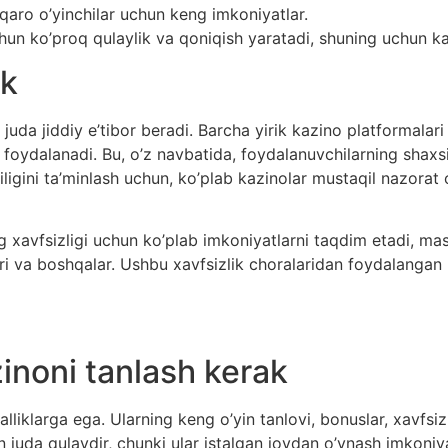
alqaro o’yinchilar uchun keng imkoniyatlar.
uchun ko’proq qulaylik va qoniqish yaratadi, shuning uchun ka
ik
 juda jiddiy e’tibor beradi. Barcha yirik kazino platformalari
foydalanadi. Bu, o’z navbatida, foydalanuvchilarning shaxsi
ligini ta’minlash uchun, ko’plab kazinolar mustaqil nazorat 
g xavfsizligi uchun ko’plab imkoniyatlarni taqdim etadi, masa
ri va boshqalar. Ushbu xavfsizlik choralaridan foydalangan hol
inoni tanlash kerak
iklarga ega. Ularning keng o’yin tanlovi, bonuslar, xavfsizlik
 juda qulaydir, chunki ular istalgan joydan o’ynash imkoniya