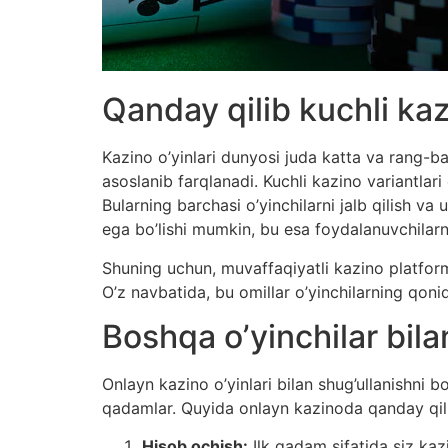
Qanday qilib kuchli kazi
Kazino o’yinlari dunyosi juda katta va rang-bar
asoslanib farqlanadi. Kuchli kazino variantlari
Bularning barchasi o’yinchilarni jalb qilish va 
ega bo’lishi mumkin, bu esa foydalanuvchilarn
Shuning uchun, muvaffaqiyatli kazino platformasi
O’z navbatida, bu omillar o’yinchilarning qoniq
Boshqa o’yinchilar bil
Onlayn kazino o’yinlari bilan shug’ullanishni
qadamlar. Quyida onlayn kazinoda qanday qilib
Hisob ochish:
Ilk qadam sifatida siz kaz