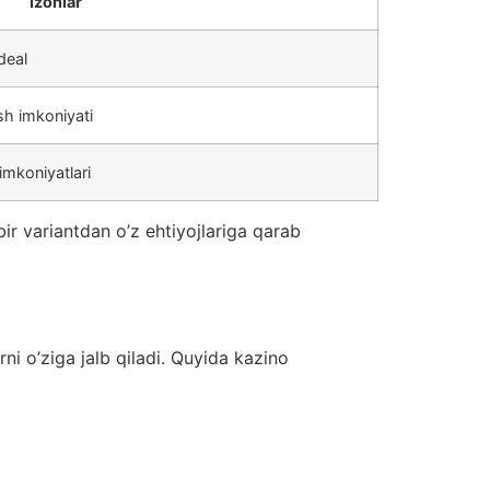
Izohlar
deal
sh imkoniyati
 imkoniyatlari
 bir variantdan o’z ehtiyojlariga qarab
rni o’ziga jalb qiladi. Quyida kazino