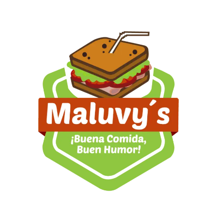
Ir
al
contenido