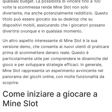
qualsiasi budget. La possibilità di vincere fino a 100
volte la scommessa rende Mine Slot non solo
divertente, ma anche potenzialmente redditizio. Questo
titolo può essere giocato sia su desktop che su
dispositivi mobili, assicurando che i giocatori possano
divertirsi ovunque e in qualsiasi momento.
Un altro aspetto interessante di Mine Slot è la sua
versione demo, che consente ai nuovi utenti di praticare
prima di scommettere denaro reale. Questo è
particolarmente utile per comprendere le dinamiche del
gioco e per sviluppare strategie efficaci. In generale,
Mine Slot rappresenta un esperimento avvincente nel
panorama dei giochi online, con molte funzionalità da
scoprire.
Come iniziare a giocare a
Mine Slot