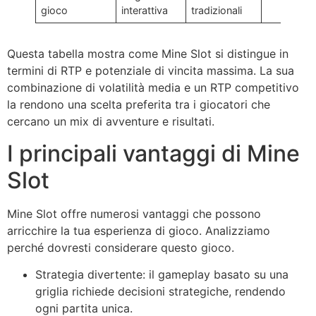
gioco
interattiva
tradizionali
Questa tabella mostra come Mine Slot si distingue in
termini di RTP e potenziale di vincita massima. La sua
combinazione di volatilità media e un RTP competitivo
la rendono una scelta preferita tra i giocatori che
cercano un mix di avventure e risultati.
I principali vantaggi di Mine
Slot
Mine Slot offre numerosi vantaggi che possono
arricchire la tua esperienza di gioco. Analizziamo
perché dovresti considerare questo gioco.
Strategia divertente: il gameplay basato su una
griglia richiede decisioni strategiche, rendendo
ogni partita unica.