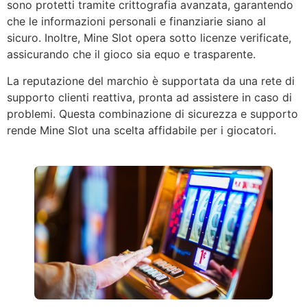
sono protetti tramite crittografia avanzata, garantendo
che le informazioni personali e finanziarie siano al
sicuro. Inoltre, Mine Slot opera sotto licenze verificate,
assicurando che il gioco sia equo e trasparente.
La reputazione del marchio è supportata da una rete di
supporto clienti reattiva, pronta ad assistere in caso di
problemi. Questa combinazione di sicurezza e supporto
rende Mine Slot una scelta affidabile per i giocatori.