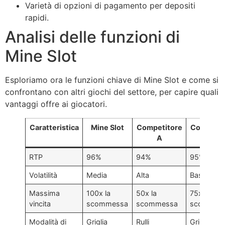
Varietà di opzioni di pagamento per depositi
rapidi.
Analisi delle funzioni di
Mine Slot
Esploriamo ora le funzioni chiave di Mine Slot e come si
confrontano con altri giochi del settore, per capire quali
vantaggi offre ai giocatori.
Caratteristica
Mine Slot
Competitore
Competit
A
B
RTP
96%
94%
95%
Volatilità
Media
Alta
Bassa
Massima
100x la
50x la
75x la
vincita
scommessa
scommessa
scommes
Modalità di
Griglia
Rulli
Griglia fis