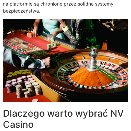
na platformie są chronione przez solidne systemy
bezpieczeństwa.
Dlaczego warto wybrać NV
Casino