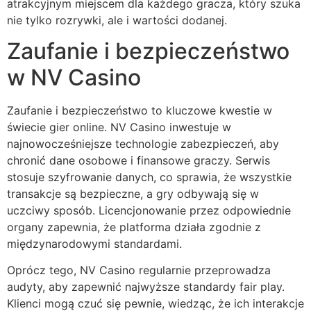
atrakcyjnym miejscem dla każdego gracza, który szuka
nie tylko rozrywki, ale i wartości dodanej.
Zaufanie i bezpieczeństwo
w NV Casino
Zaufanie i bezpieczeństwo to kluczowe kwestie w
świecie gier online. NV Casino inwestuje w
najnowocześniejsze technologie zabezpieczeń, aby
chronić dane osobowe i finansowe graczy. Serwis
stosuje szyfrowanie danych, co sprawia, że wszystkie
transakcje są bezpieczne, a gry odbywają się w
uczciwy sposób. Licencjonowanie przez odpowiednie
organy zapewnia, że platforma działa zgodnie z
międzynarodowymi standardami.
Oprócz tego, NV Casino regularnie przeprowadza
audyty, aby zapewnić najwyższe standardy fair play.
Klienci mogą czuć się pewnie, wiedząc, że ich interakcje