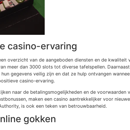
e casino-ervaring
een overzicht van de aangeboden diensten en de kwaliteit 
van meer dan 3000 slots tot diverse tafelspellen. Daarnaast
t hun gegevens veilig zijn en dat ze hulp ontvangen wanneer 
positieve casino-ervaring.
kijken naar de betalingsmogelijkheden en de voorwaarden vo
stbonussen, maken een casino aantrekkelijker voor nieuwe s
Authority, is ook een teken van betrouwbaarheid.
nline gokken