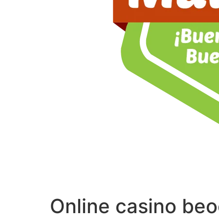
Online casino beo