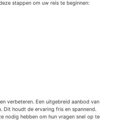
g deze stappen om uw reis te beginnen:
nnen verbeteren. Een uitgebreid aanbod van
. Dit houdt de ervaring fris en spannend.
 ze nodig hebben om hun vragen snel op te