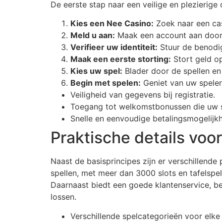
De eerste stap naar een veilige en plezierige
Kies een Nee Casino:
Zoek naar een cas
Meld u aan:
Maak een account aan door 
Verifieer uw identiteit:
Stuur de benodi
Maak een eerste storting:
Stort geld o
Kies uw spel:
Blader door de spellen en 
Begin met spelen:
Geniet van uw speler
Veiligheid van gegevens bij registratie.
Toegang tot welkomstbonussen die uw 
Snelle en eenvoudige betalingsmogelijk
Praktische details voo
Naast de basisprincipes zijn er verschillende
spellen, met meer dan 3000 slots en tafelspel
Daarnaast biedt een goede klantenservice, be
lossen.
Verschillende spelcategorieën voor elke