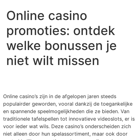
Online casino
promoties: ontdek
welke bonussen je
niet wilt missen
Online casino’s zijn in de afgelopen jaren steeds
populairder geworden, vooral dankzij de toegankelijke
en spannende speelmogelijkheden die ze bieden. Van
traditionele tafelspellen tot innovatieve videoslots, er is
voor ieder wat wils. Deze casino’s onderscheiden zich
niet alleen door hun spelassortiment, maar ook door