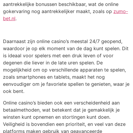
aantrekkelijke bonussen beschikbaar, wat de online
gokervaring nog aantrekkelijker maakt, zoals op
zumo-
bet.nl
.
Daarnaast zijn online casino’s meestal 24/7 geopend,
waardoor je op elk moment van de dag kunt spelen. Dit
is ideaal voor spelers met een druk leven of voor
degenen die liever in de late uren spelen. De
mogelijkheid om op verschillende apparaten te spelen,
zoals smartphones en tablets, maakt het nog
eenvoudiger om je favoriete spellen te genieten, waar je
ook bent.
Online casino’s bieden ook een verscheidenheid aan
betaalmethoden, wat betekent dat je gemakkelijk je
winsten kunt opnemen en stortingen kunt doen.
Veiligheid is bovendien een prioriteit, en veel van deze
platforms maken gebruik van geavanceerde