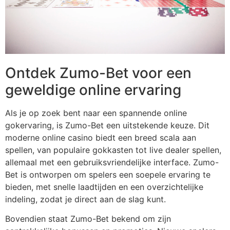
Ontdek Zumo-Bet voor een
geweldige online ervaring
Als je op zoek bent naar een spannende online
gokervaring, is Zumo-Bet een uitstekende keuze. Dit
moderne online casino biedt een breed scala aan
spellen, van populaire gokkasten tot live dealer spellen,
allemaal met een gebruiksvriendelijke interface. Zumo-
Bet is ontworpen om spelers een soepele ervaring te
bieden, met snelle laadtijden en een overzichtelijke
indeling, zodat je direct aan de slag kunt.
Bovendien staat Zumo-Bet bekend om zijn