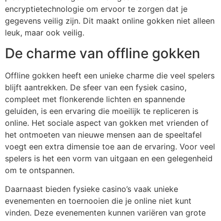
encryptietechnologie om ervoor te zorgen dat je
gegevens veilig zijn. Dit maakt online gokken niet alleen
leuk, maar ook veilig.
De charme van offline gokken
Offline gokken heeft een unieke charme die veel spelers
blijft aantrekken. De sfeer van een fysiek casino,
compleet met flonkerende lichten en spannende
geluiden, is een ervaring die moeilijk te repliceren is
online. Het sociale aspect van gokken met vrienden of
het ontmoeten van nieuwe mensen aan de speeltafel
voegt een extra dimensie toe aan de ervaring. Voor veel
spelers is het een vorm van uitgaan en een gelegenheid
om te ontspannen.
Daarnaast bieden fysieke casino’s vaak unieke
evenementen en toernooien die je online niet kunt
vinden. Deze evenementen kunnen variëren van grote