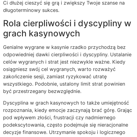
Ci dłużej cieszyć się grą i zwiększy Twoje szanse na
długoterminowy sukces.
Rola cierpliwości i dyscypliny w
grach kasynowych
Genialne wygrane w kasynie rzadko przychodzą bez
odpowiedniej dawki cierpliwości i dyscypliny. Ustalanie
celów wygranych i strat jest niezwykle ważne. Kiedy
osiągniesz swój cel wygranych, warto rozważyć
zakończenie sesji, zamiast ryzykować utratę
wszystkiego. Podobnie, ustalony limit strat powinien
być przestrzegany bezwzględnie.
Dyscyplina w grach kasynowych to także umiejętność
rozpoznania, kiedy emocje zaczynają brać górę. Grając
pod wpływem złości, frustracji czy nadmiernego
podekscytowania, często podejmuje się nieracjonalne
decyzje finansowe. Utrzymanie spokoju i logicznego