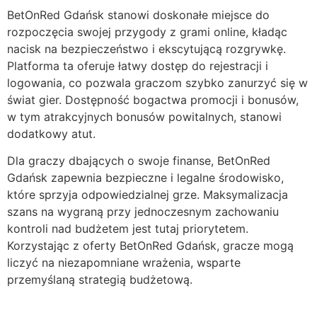
BetOnRed Gdańsk stanowi doskonałe miejsce do
rozpoczęcia swojej przygody z grami online, kładąc
nacisk na bezpieczeństwo i ekscytującą rozgrywkę.
Platforma ta oferuje łatwy dostęp do rejestracji i
logowania, co pozwala graczom szybko zanurzyć się w
świat gier. Dostępność bogactwa promocji i bonusów,
w tym atrakcyjnych bonusów powitalnych, stanowi
dodatkowy atut.
Dla graczy dbających o swoje finanse, BetOnRed
Gdańsk zapewnia bezpieczne i legalne środowisko,
które sprzyja odpowiedzialnej grze. Maksymalizacja
szans na wygraną przy jednoczesnym zachowaniu
kontroli nad budżetem jest tutaj priorytetem.
Korzystając z oferty BetOnRed Gdańsk, gracze mogą
liczyć na niezapomniane wrażenia, wsparte
przemyślaną strategią budżetową.