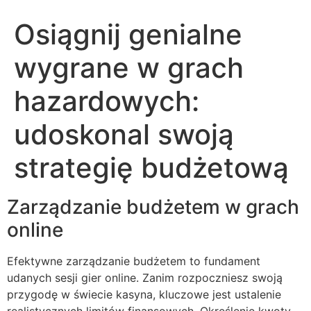
Osiągnij genialne
wygrane w grach
hazardowych:
udoskonal swoją
strategię budżetową
Zarządzanie budżetem w grach
online
Efektywne zarządzanie budżetem to fundament
udanych sesji gier online. Zanim rozpoczniesz swoją
przygodę w świecie kasyna, kluczowe jest ustalenie