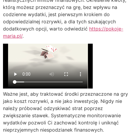
realistycznych limitów finansowych. Określenie kwoty,
którą możesz przeznaczyć na grę, bez wpływu na
codzienne wydatki, jest pierwszym krokiem do
odpowiedzialnej rozrywki, a dla tych szukających
dodatkowych opcji, warto odwiedzić
https://pokoje-
maria.pl/
.
Ważne jest, aby traktować środki przeznaczone na gry
jako koszt rozrywki, a nie jako inwestycję. Nigdy nie
należy próbować odzyskiwać strat poprzez
zwiększanie stawek. Systematyczne monitorowanie
wydatków pozwoli Ci zachować kontrolę i uniknąć
nieprzyjemnych niespodzianek finansowych.