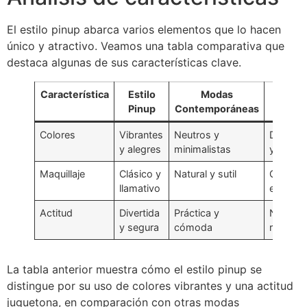
El estilo pinup abarca varios elementos que lo hacen
único y atractivo. Veamos una tabla comparativa que
destaca algunas de sus características clave.
Característica
Estilo
Modas
Estilo 
Pinup
Contemporáneas
Colores
Vibrantes
Neutros y
Desgas
y alegres
minimalistas
y apag
Maquillaje
Clásico y
Natural y sutil
Glamuro
llamativo
elabora
Actitud
Divertida
Práctica y
Nostálg
y segura
cómoda
románti
La tabla anterior muestra cómo el estilo pinup se
distingue por su uso de colores vibrantes y una actitud
juguetona, en comparación con otras modas