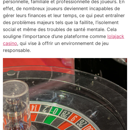
personnelle, familiale et professionnelle des joueurs. En
effet, de nombreux joueurs deviennent incapables de
gérer leurs finances et leur temps, ce qui peut entraîner
des problèmes majeurs tels que la faillite, l’isolement
social et même des troubles de santé mentale. Cela
souligne l’importance d’une plateforme comme
lolajack
casino
, qui vise à offrir un environnement de jeu
responsable.