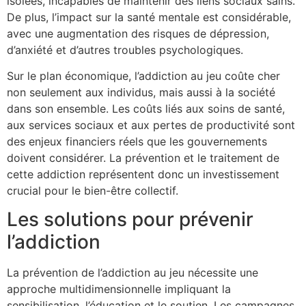
isolées, incapables de maintenir des liens sociaux sains.
De plus, l’impact sur la santé mentale est considérable,
avec une augmentation des risques de dépression,
d’anxiété et d’autres troubles psychologiques.
Sur le plan économique, l’addiction au jeu coûte cher
non seulement aux individus, mais aussi à la société
dans son ensemble. Les coûts liés aux soins de santé,
aux services sociaux et aux pertes de productivité sont
des enjeux financiers réels que les gouvernements
doivent considérer. La prévention et le traitement de
cette addiction représentent donc un investissement
crucial pour le bien-être collectif.
Les solutions pour prévenir
l’addiction
La prévention de l’addiction au jeu nécessite une
approche multidimensionnelle impliquant la
sensibilisation, l’éducation et le soutien. Les campagnes