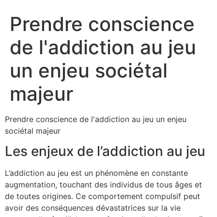
Prendre conscience
de l'addiction au jeu
un enjeu sociétal
majeur
Prendre conscience de l'addiction au jeu un enjeu
sociétal majeur
Les enjeux de l’addiction au jeu
L’addiction au jeu est un phénomène en constante
augmentation, touchant des individus de tous âges et
de toutes origines. Ce comportement compulsif peut
avoir des conséquences dévastatrices sur la vie