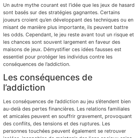
Un autre mythe courant est l’idée que les jeux de hasard
sont basés sur des stratégies gagnantes. Certains
joueurs croient qu’en développant des techniques ou en
misant de manière plus importante, ils peuvent battre
les odds. Cependant, le jeu reste avant tout un risque et
les chances sont souvent largement en faveur des
maisons de jeux. Démystifier ces idées fausses est
essentiel pour protéger les individus contre les
conséquences de l’addiction.
Les conséquences de
l’addiction
Les conséquences de l’addiction au jeu s’étendent bien
au-delà des pertes financières. Les relations familiales
et amicales peuvent en souffrir gravement, provoquant
des conflits, des tensions et des ruptures. Les
personnes touchées peuvent également se retrouver