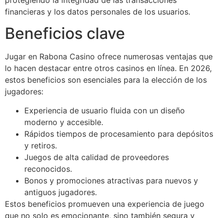
protegiendo la integridad de las transacciones
financieras y los datos personales de los usuarios.
Beneficios clave
Jugar en Rabona Casino ofrece numerosas ventajas que
lo hacen destacar entre otros casinos en línea. En 2026,
estos beneficios son esenciales para la elección de los
jugadores:
Experiencia de usuario fluida con un diseño
moderno y accesible.
Rápidos tiempos de procesamiento para depósitos
y retiros.
Juegos de alta calidad de proveedores
reconocidos.
Bonos y promociones atractivas para nuevos y
antiguos jugadores.
Estos beneficios promueven una experiencia de juego
que no solo es emocionante, sino también segura y