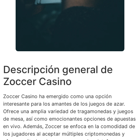
Descripción general de
Zoccer Casino
Zoccer Casino ha emergido como una opción
interesante para los amantes de los juegos de azar.
Ofrece una amplia variedad de tragamonedas y juegos
de mesa, así como emocionantes opciones de apuestas
en vivo. Además, Zoccer se enfoca en la comodidad de
los jugadores al aceptar múltiples criptomonedas y