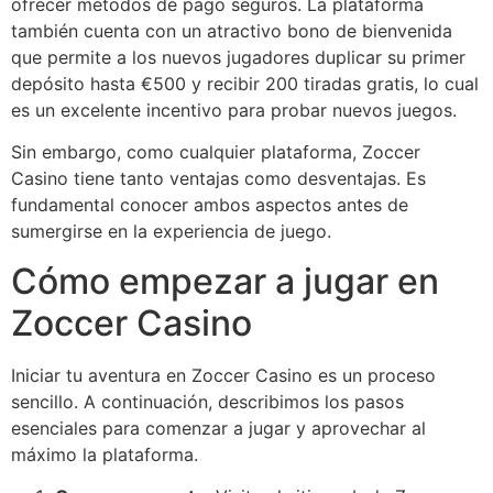
ofrecer métodos de pago seguros. La plataforma
también cuenta con un atractivo bono de bienvenida
que permite a los nuevos jugadores duplicar su primer
depósito hasta €500 y recibir 200 tiradas gratis, lo cual
es un excelente incentivo para probar nuevos juegos.
Sin embargo, como cualquier plataforma, Zoccer
Casino tiene tanto ventajas como desventajas. Es
fundamental conocer ambos aspectos antes de
sumergirse en la experiencia de juego.
Cómo empezar a jugar en
Zoccer Casino
Iniciar tu aventura en Zoccer Casino es un proceso
sencillo. A continuación, describimos los pasos
esenciales para comenzar a jugar y aprovechar al
máximo la plataforma.