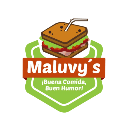
Ir
al
contenido