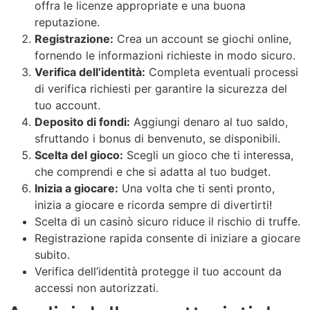
offra le licenze appropriate e una buona
reputazione.
Registrazione:
Crea un account se giochi online,
fornendo le informazioni richieste in modo sicuro.
Verifica dell’identità:
Completa eventuali processi
di verifica richiesti per garantire la sicurezza del
tuo account.
Deposito di fondi:
Aggiungi denaro al tuo saldo,
sfruttando i bonus di benvenuto, se disponibili.
Scelta del gioco:
Scegli un gioco che ti interessa,
che comprendi e che si adatta al tuo budget.
Inizia a giocare:
Una volta che ti senti pronto,
inizia a giocare e ricorda sempre di divertirti!
Scelta di un casinò sicuro riduce il rischio di truffe.
Registrazione rapida consente di iniziare a giocare
subito.
Verifica dell’identità protegge il tuo account da
accessi non autorizzati.